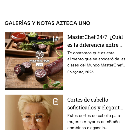
GALERÍAS Y NOTAS AZTECA UNO
MasterChef 24/7: ¿Cuál
es la diferencia entre
morcilla y moronga?
Te contamos qué es este
alimento que se apoderó de las
clases del Mundo MasterChef
24/7.
06 agosto, 2026
Cortes de cabello
sofisticados y elegantes
para mujeres mayores
Estos cortes de cabello para
mujeres mayores de 65 años
de 65 años
combinan elegancia,