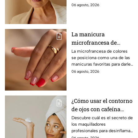
comodidad y estilo, con
06 agosto, 2026
opciones que favorecen las
facciones y nunca pasan de
moda.
La manicura
microfrancesa de
colores que es
La microfrancesa de colores
se posiciona como una de las
tendencia
manicuras favoritas para darle
un toque divertido, delicado y
06 agosto, 2026
moderno a las uñas, sin perder
elegancia.
¿Cómo usar el contorno
de ojos con cafeína
para desinflamar
Descubre cuál es el secreto de
los maquilladores
párpados encapotados?
profesionales para desinflamar
los párpados encapotados con
06 agosto, 2026