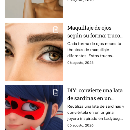
una crema de contorno de
ojos con cafeína
Maquillaje de ojos
según su forma: trucos
para realzar la mirada
Cada forma de ojos necesita
técnicas de maquillaje
diferentes. Estos trucos
ayudan a abrir, elevar, suavizar
06 agosto, 2026
o intensificar la mirada de
manera favorecedora.
DIY: convierte una lata
de sardinas en un
joyero inspirado en
Reutiliza una lata de sardinas y
conviértela en un original
Ladybug
joyero inspirado en Ladybug,
perfecto para guardar tus
06 agosto, 2026