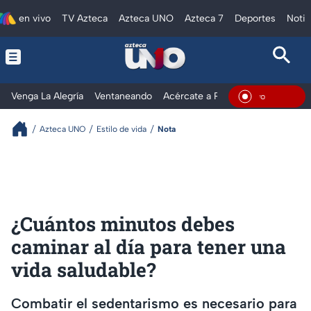
en vivo
TV Azteca
Azteca UNO
Azteca 7
Deportes
Notic
Venga La Alegría
Ventaneando
Acércate a Rocío
Al Extremo
En Viv
Azteca UNO
Estilo de vida
Nota
¿Cuántos minutos debes
caminar al día para tener una
vida saludable?
Combatir el sedentarismo es necesario para