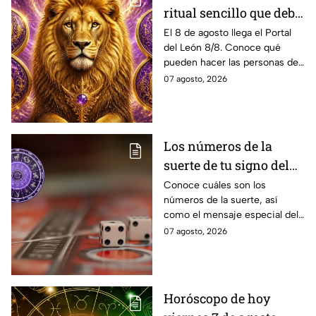
ritual sencillo que debe
hacer cada signo este 8
El 8 de agosto llega el Portal
del León 8/8. Conoce qué
de agosto para atraer la
pueden hacer las personas de
abundancia
cada signo del zodiaco para
07 agosto, 2026
elevar intenciones y
manifestar sus más grandes
deseos de abundancia.
Los números de la
suerte de tu signo del
zodíaco hoy viernes 7
Conoce cuáles son los
números de la suerte, así
de agosto
como el mensaje especial del
universo para cada uno de los
07 agosto, 2026
signos del zodíaco hoy viernes
7 de agosto
Horóscopo de hoy