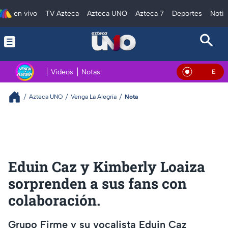
en vivo
TV Azteca
Azteca UNO
Azteca 7
Deportes
Notic
Videos
Notas
En Vivo
Azteca UNO
Venga La Alegría
Nota
Eduin Caz y Kimberly Loaiza
sorprenden a sus fans con
colaboración.
Grupo Firme y su vocalista Eduin Caz