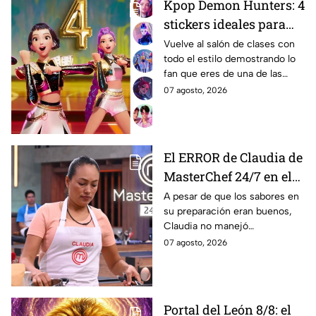
Kpop Demon Hunters: 4
stickers ideales para
decorar tu estuche este
Vuelve al salón de clases con
todo el estilo demostrando lo
regreso a clases 2026;
fan que eres de una de las
lucirás como toda una
películas más icónicas de
07 agosto, 2026
guerrera Huntrix
todos los tiempos.
El ERROR de Claudia de
MasterChef 24/7 en el
reto de la pizza que casi
A pesar de que los sabores en
su preparación eran buenos,
le cuesta un delantal
Claudia no manejó
negro
correctamente un ingrediente
07 agosto, 2026
y la pizza que presentó en
MasterChef 24/7 se estropeó.
Portal del León 8/8: el