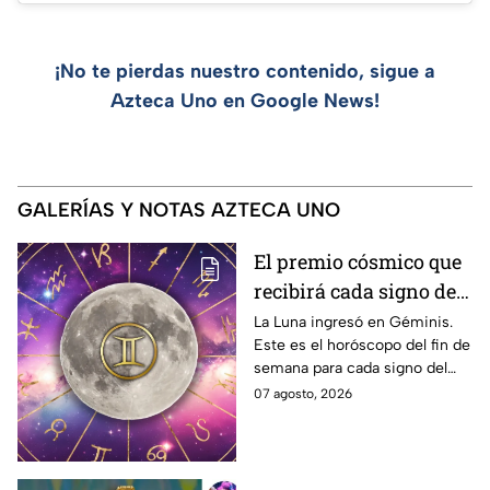
¡No te pierdas nuestro contenido, sigue a
Azteca Uno en Google News!
GALERÍAS Y NOTAS AZTECA UNO
El premio cósmico que
recibirá cada signo del
7 al 9 de agosto gracias
La Luna ingresó en Géminis.
Este es el horóscopo del fin de
a la influencia de la
semana para cada signo del
Luna en Géminis
zodiaco.
07 agosto, 2026