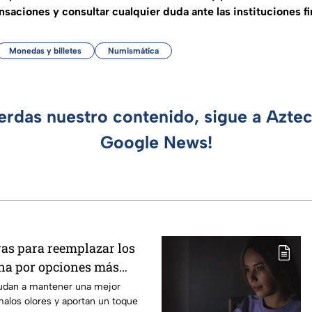
saciones y consultar cualquier duda ante las instituciones fin
Monedas y billetes
Numismática
ierdas nuestro contenido, sigue a Azte
Google News!
vas para reemplazar los
ina por opciones más
odernas y elegantes
udan a mantener una mejor
alos olores y aportan un toque