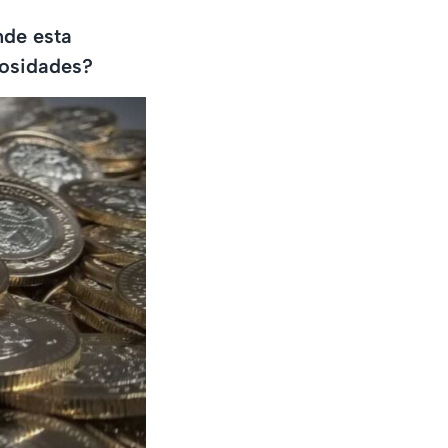
nde esta
iosidades?