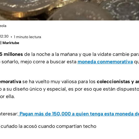
eola
12:30
1 minuto lectura
 | Marktube
5 millones
de la noche a la mañana y que la vidate cambie pa
o soñarlo, mejo corre a buscar esta
moneda conmemorativa
qu
morativa
se ha vuelto muy valiosa para los
coleccionistas y a
 a su diseño único y especial, es por eso que están dispuest
r ella.
teresar:
Pagan más de 150,000 a quien tenga esta moneda d
u cuñado la acosó cuando compartían techo