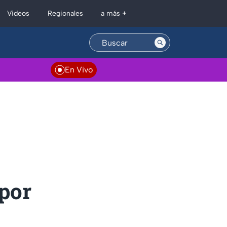
Regionales
Videos
a más +
En Vivo
 por