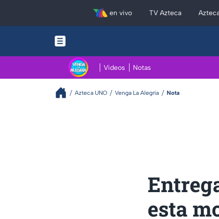
en vivo
TV Azteca
Aztec
Videos
Notas
Azteca UNO
Venga La Alegría
Nota
Entrega
esta m