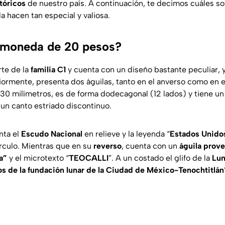
tóricos
de nuestro país. A continuación, te decimos cuáles so
la hacen tan especial y valiosa.
 moneda de 20 pesos?
rte de la
familia C1
y cuenta con un diseño bastante peculiar,
rmente, presenta dos águilas, tanto en el anverso como en e
30 milímetros, es de forma dodecagonal (12 lados) y tiene un
n canto estriado discontinuo.
nta el
Escudo Nacional
en relieve y la leyenda “
Estados Unido
rculo. Mientras que en su
reverso
, cuenta con un
águila prove
a”
y el microtexto “
TEOCALLI
”. A un costado el glifo de la
Lu
s de la fundación lunar de la Ciudad de México-Tenochtitlán