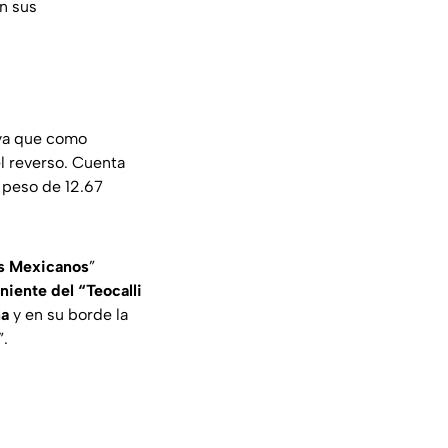
n sus
 ya que como
l reverso. Cuenta
 peso de 12.67
s Mexicanos
”
niente del “Teocalli
na
y en su borde la
”.