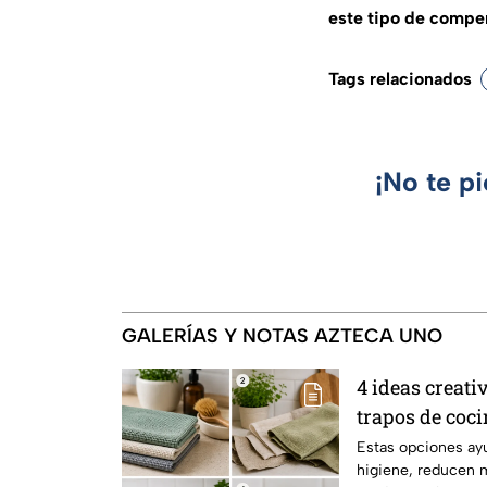
este tipo de compen
Tags relacionados
¡No te p
GALERÍAS Y NOTAS AZTECA UNO
4 ideas creati
trapos de coc
saludables, m
Estas opciones ay
higiene, reducen m