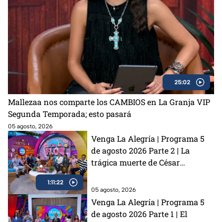
25:02
Mallezaa nos comparte los CAMBIOS en La Granja VIP
Segunda Temporada; esto pasará
05 agosto, 2026
Venga La Alegría | Programa 5
de agosto 2026 Parte 2 | La
trágica muerte de César
Gastélum, la emoción del Sin
1:11:22
Palabras y los primeros detalles
05 agosto, 2026
de La Granja VIP 2
Venga La Alegría | Programa 5
de agosto 2026 Parte 1 | El