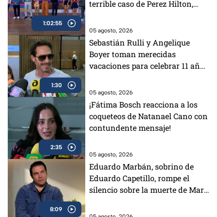
terrible caso de Perez Hilton,
¿Laura Zapata podría demandar
1:02:55
a Kunno? y la visita de Charlie
05 agosto, 2026
Zaa
Sebastián Rulli y Angelique
Boyer toman merecidas
vacaciones para celebrar 11 años
de relación: “Cada vez me caes
1:30
mejor”
05 agosto, 2026
¡Fátima Bosch reacciona a los
coqueteos de Natanael Cano con
contundente mensaje!
2:35
05 agosto, 2026
Eduardo Marbán, sobrino de
Eduardo Capetillo, rompe el
silencio sobre la muerte de Mary
Carmen Arruza: “Hay tantas
8:09
inconsistencias”
05 agosto, 2026