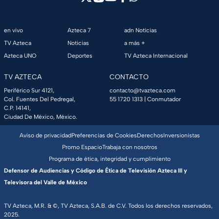
en vivo
Azteca 7
adn Noticias
TV Azteca
Noticias
a más +
Azteca UNO
Deportes
TV Azteca Internacional
TV AZTECA
CONTACTO
Periférico Sur 4121,
contacto@tvazteca.com
Col. Fuentes Del Pedregal,
55 1720 1313
| Conmutador
C.P. 14141,
Ciudad De México, México.
Aviso de privacidad
Preferencias de Cookies
Derechos
Inversionistas
Promo Espacio
Trabaja con nosotros
Programa de ética, integridad y cumplimiento
Defensor de Audiencias y Código de Ética de Televisión Azteca III y
Televisora del Valle de México
TV Azteca, M.R. & ©, TV Azteca, S.A.B. de C.V. Todos los derechos reservados,
2025.