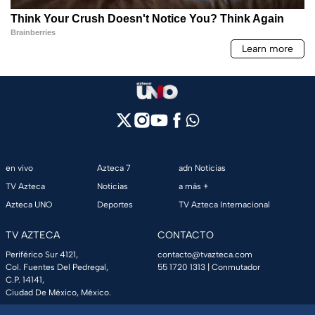
en vivo
Azteca 7
adn Noticias
TV Azteca
Noticias
a más +
Azteca UNO
Deportes
TV Azteca Internacional
TV AZTECA
CONTACTO
Periférico Sur 4121,
contacto@tvazteca.com
Col. Fuentes Del Pedregal,
55 1720 1313
| Conmutador
C.P. 14141,
Ciudad De México, México.