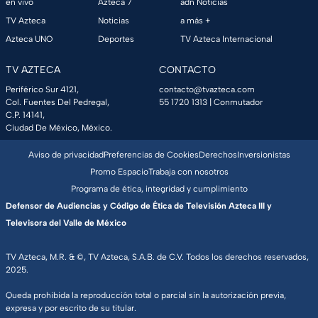
en vivo
Azteca 7
adn Noticias
TV Azteca
Noticias
a más +
Azteca UNO
Deportes
TV Azteca Internacional
TV AZTECA
CONTACTO
Periférico Sur 4121,
contacto@tvazteca.com
Col. Fuentes Del Pedregal,
55 1720 1313
| Conmutador
C.P. 14141,
Ciudad De México, México.
Aviso de privacidad
Preferencias de Cookies
Derechos
Inversionistas
Promo Espacio
Trabaja con nosotros
Programa de ética, integridad y cumplimiento
Defensor de Audiencias y Código de Ética de Televisión Azteca III y
Televisora del Valle de México
TV Azteca, M.R. & ©, TV Azteca, S.A.B. de C.V. Todos los derechos reservados,
2025.
Queda prohibida la reproducción total o parcial sin la autorización previa,
expresa y por escrito de su titular.