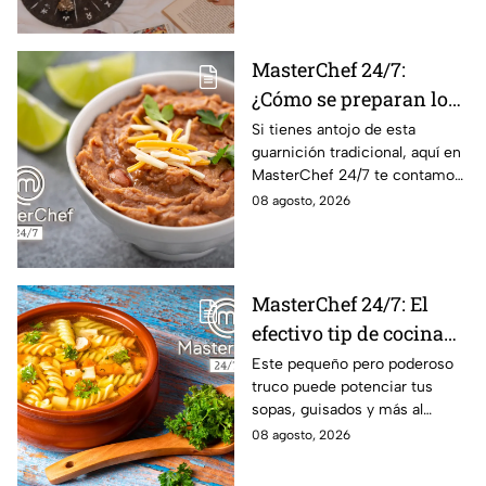
astros para los 12 signos.
MasterChef 24/7:
¿Cómo se preparan los
frijoles puercos estilo
Si tienes antojo de esta
guarnición tradicional, aquí en
Sonora?
MasterChef 24/7 te contamos
la receta.
08 agosto, 2026
MasterChef 24/7: El
efectivo tip de cocina
de las abuelas para
Este pequeño pero poderoso
truco puede potenciar tus
darle sabor extra al
sopas, guisados y más al
caldillo
máximo.
08 agosto, 2026