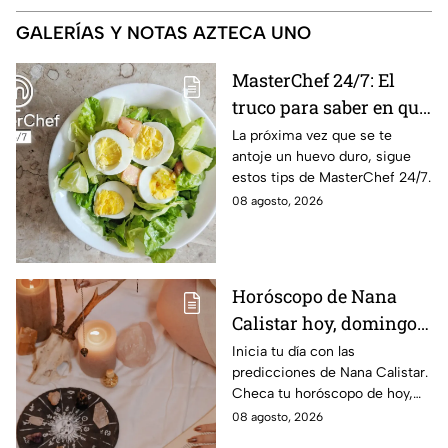
GALERÍAS Y NOTAS AZTECA UNO
MasterChef 24/7: El
truco para saber en qué
momento está listo un
La próxima vez que se te
antoje un huevo duro, sigue
huevo cocido
estos tips de MasterChef 24/7.
08 agosto, 2026
Horóscopo de Nana
Calistar hoy, domingo 9
de agosto: estos signos
Inicia tu día con las
predicciones de Nana Calistar.
tendrán ingresos extra
Checa tu horóscopo de hoy,
domingo 9 de agosto, y
08 agosto, 2026
conoce el mensaje de los