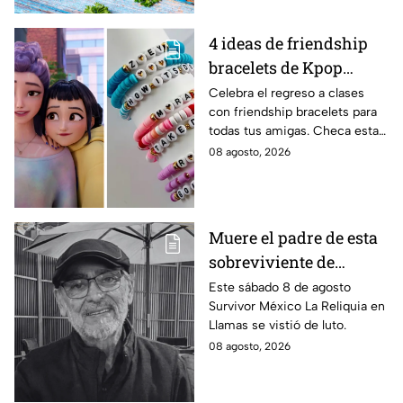
4 ideas de friendship
bracelets de Kpop
Demon Hunters para
Celebra el regreso a clases
con friendship bracelets para
intercambiar con tus
todas tus amigas. Checa estas
mejores amigas este
4 ideas inspiradas en Kpop
08 agosto, 2026
regreso a clases
Demon Hunters que seguro les
encantará.
Muere el padre de esta
sobreviviente de
Survivor México La
Este sábado 8 de agosto
Survivor México La Reliquia en
Reliquia en Llamas
Llamas se vistió de luto.
08 agosto, 2026