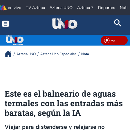
en vivo
TV Azteca
Azteca UNO
Azteca 7
Deportes
Notic
En V
Azteca UNO
Azteca Uno Especiales
Nota
Este es el balneario de aguas
termales con las entradas más
baratas, según la IA
Viajar para distenderse y relajarse no