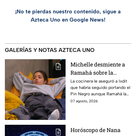
¡No te pierdas nuestro contenido, sigue a
Azteca Uno en Google News!
GALERÍAS Y NOTAS AZTECA UNO
Michelle desmiente a
Ramahá sobre la
designación del Pin
La cocinera le aseguró a Ixdit
que habría seguido portando el
Negro a un integrante
Pin Negro aunque Ramahá la
de las "Divas" en
hubiera subido al balcón
07 agosto, 2026
MasterChef 24/7
Horóscopo de Nana