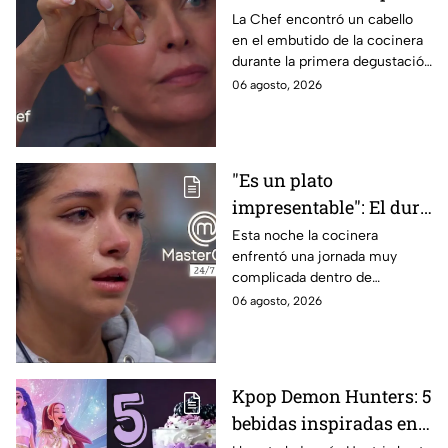
en evidencia a Carmen
La Chef encontró un cabello
en el embutido de la cocinera
en la gala de mandiles
durante la primera degustación
negros de MasterChef
de la noche
06 agosto, 2026
24/7
"Es un plato
impresentable": El duro
regaño que hizo llorar a
Esta noche la cocinera
enfrentó una jornada muy
Michelle dentro de
complicada dentro de
MasterChef 24/7
MasterChef 24/7.
06 agosto, 2026
Kpop Demon Hunters: 5
bebidas inspiradas en