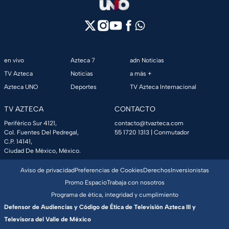
en vivo
Azteca 7
adn Noticias
TV Azteca
Noticias
a más +
Azteca UNO
Deportes
TV Azteca Internacional
TV AZTECA
CONTACTO
Periférico Sur 4121,
contacto@tvazteca.com
Col. Fuentes Del Pedregal,
55 1720 1313
| Conmutador
C.P. 14141,
Ciudad De México, México.
Aviso de privacidad
Preferencias de Cookies
Derechos
Inversionistas
Promo Espacio
Trabaja con nosotros
Programa de ética, integridad y cumplimiento
Defensor de Audiencias y Código de Ética de Televisión Azteca III y
Televisora del Valle de México