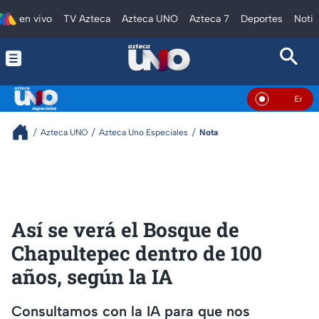
en vivo
TV Azteca
Azteca UNO
Azteca 7
Deportes
Notic
En Vivo
Azteca UNO
Azteca Uno Especiales
Nota
Así se verá el Bosque de
Chapultepec dentro de 100
años, según la IA
Consultamos con la IA para que nos