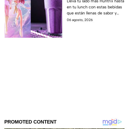
las guerreras Huntrix
Lleva tu lado más Huntrix hasta
en tu lunch con estas bebidas
para llevar a la escuela
que están llenas de sabor y
este regreso a clases
frescura.
06 agosto, 2026
2026; son saludables y
deliciosas