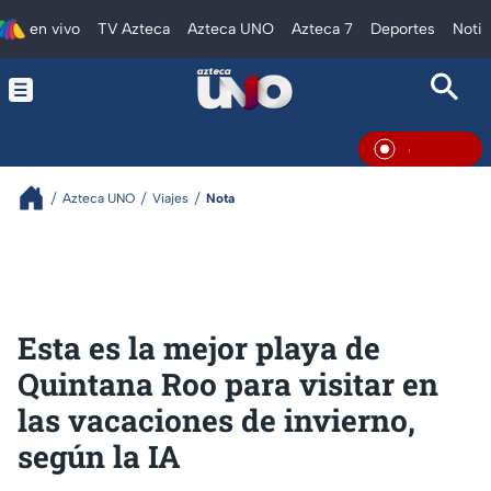
en vivo
TV Azteca
Azteca UNO
Azteca 7
Deportes
Notic
En Vivo
Azteca UNO
Viajes
Nota
Esta es la mejor playa de
Quintana Roo para visitar en
las vacaciones de invierno,
según la IA