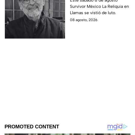
Este sábado 8 de agosto
Survivor México La Reliquia en
Reliquia en Llamas
Llamas se vistió de luto.
08 agosto, 2026