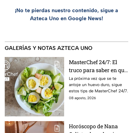
¡No te pierdas nuestro contenido, sigue a
Azteca Uno en Google News!
GALERÍAS Y NOTAS AZTECA UNO
MasterChef 24/7: El
truco para saber en qué
momento está listo un
La próxima vez que se te
antoje un huevo duro, sigue
huevo cocido
estos tips de MasterChef 24/7.
08 agosto, 2026
Horóscopo de Nana