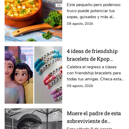
de las abuelas para
Este pequeño pero poderoso
truco puede potenciar tus
darle sabor extra al
sopas, guisados y más al
caldillo
máximo.
08 agosto, 2026
4 ideas de friendship
bracelets de Kpop
Demon Hunters para
Celebra el regreso a clases
con friendship bracelets para
intercambiar con tus
todas tus amigas. Checa estas
mejores amigas este
4 ideas inspiradas en Kpop
08 agosto, 2026
regreso a clases
Demon Hunters que seguro les
encantará.
Muere el padre de esta
sobreviviente de
Survivor México La