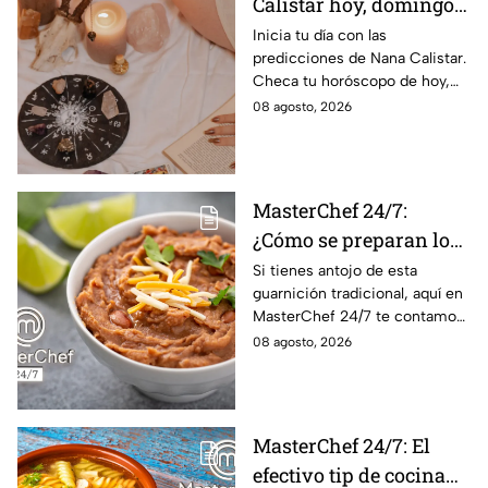
Calistar hoy, domingo 9
de agosto: estos signos
Inicia tu día con las
predicciones de Nana Calistar.
tendrán ingresos extra
Checa tu horóscopo de hoy,
domingo 9 de agosto, y
08 agosto, 2026
conoce el mensaje de los
astros para los 12 signos.
MasterChef 24/7:
¿Cómo se preparan los
frijoles puercos estilo
Si tienes antojo de esta
guarnición tradicional, aquí en
Sonora?
MasterChef 24/7 te contamos
la receta.
08 agosto, 2026
MasterChef 24/7: El
efectivo tip de cocina