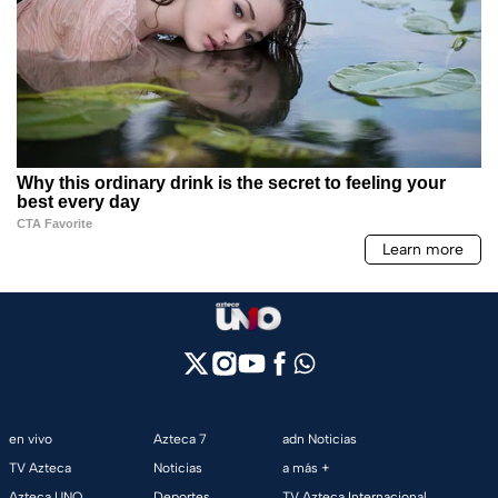
en vivo
Azteca 7
adn Noticias
TV Azteca
Noticias
a más +
Azteca UNO
Deportes
TV Azteca Internacional