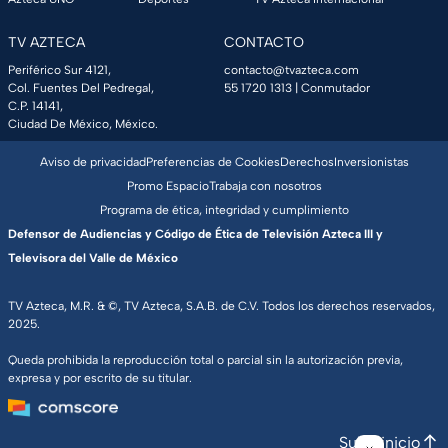
TV AZTECA
CONTACTO
Periférico Sur 4121,
contacto@tvazteca.com
Col. Fuentes Del Pedregal,
55 1720 1313
| Conmutador
C.P. 14141,
Ciudad De México, México.
Aviso de privacidad
Preferencias de Cookies
Derechos
Inversionistas
Promo Espacio
Trabaja con nosotros
Programa de ética, integridad y cumplimiento
Defensor de Audiencias y Código de Ética de Televisión Azteca III y
Televisora del Valle de México
TV Azteca, M.R. & ©, TV Azteca, S.A.B. de C.V. Todos los derechos reservados,
2025.
Queda prohibida la reproducción total o parcial sin la autorización previa,
expresa y por escrito de su titular.
Subir inicio