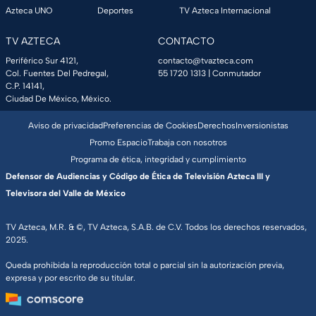
Azteca UNO
Deportes
TV Azteca Internacional
TV AZTECA
CONTACTO
Periférico Sur 4121,
contacto@tvazteca.com
Col. Fuentes Del Pedregal,
55 1720 1313
| Conmutador
C.P. 14141,
Ciudad De México, México.
Aviso de privacidad
Preferencias de Cookies
Derechos
Inversionistas
Promo Espacio
Trabaja con nosotros
Programa de ética, integridad y cumplimiento
Defensor de Audiencias y Código de Ética de Televisión Azteca III y
Televisora del Valle de México
TV Azteca, M.R. & ©, TV Azteca, S.A.B. de C.V. Todos los derechos reservados,
2025.
Queda prohibida la reproducción total o parcial sin la autorización previa,
expresa y por escrito de su titular.