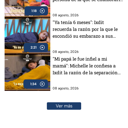
(VIDEO)
1:18
08 agosto, 2026
"Ya tenía 6 meses": Ixdit
recuerda la razón por la que le
escondió su embarazo a sus
padres en MasterChef 24/7
2:21
(VIDEO)
08 agosto, 2026
"Mi papá le fue infiel a mi
mamá": Michelle le confiesa a
Ixdit la razón de la separación
de sus padres en MasterChef
1:34
24/7 (VIDEO)
08 agosto, 2026
Ver más