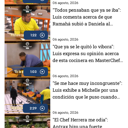
MasterChef (VIDEO)
06 agosto, 2026
"Todos pensaban que ya se iba":
Luis comenta acerca de que
Ramahá subió a Daniela al
balcón en MasterChef 24/7
1:22
06 agosto, 2026
"Que ya se le quitó lo víbora":
Luis expresa su opinión acerca
de esta cocinera en MasterChef
24/7 (VIDEO)
1:03
06 agosto, 2026
"Se me hace muy incongruente":
Luis exhibe a Michelle por una
condición que le puso cuando
tenía el Pin Negro (VIDEO)
2:29
06 agosto, 2026
"El Chef Herrera me odia":
Antrax hizo una fuerte