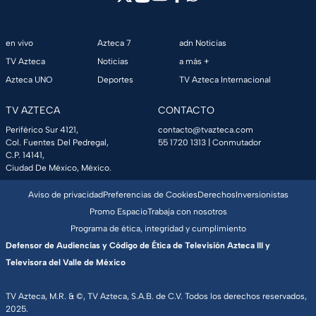
en vivo
Azteca 7
adn Noticias
TV Azteca
Noticias
a más +
Azteca UNO
Deportes
TV Azteca Internacional
TV AZTECA
CONTACTO
Periférico Sur 4121,
contacto@tvazteca.com
Col. Fuentes Del Pedregal,
55 1720 1313
| Conmutador
C.P. 14141,
Ciudad De México, México.
Aviso de privacidad
Preferencias de Cookies
Derechos
Inversionistas
Promo Espacio
Trabaja con nosotros
Programa de ética, integridad y cumplimiento
Defensor de Audiencias y Código de Ética de Televisión Azteca III y
Televisora del Valle de México
TV Azteca, M.R. & ©, TV Azteca, S.A.B. de C.V. Todos los derechos reservados,
2025.