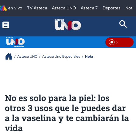
en vivo
TV Azteca
Azteca UNO
Azteca 7
Deportes
Notic
En Viv
Azteca UNO
Azteca Uno Especiales
Nota
No es solo para la piel: los
otros 3 usos que le puedes dar
a la vaselina y te cambiarán la
vida