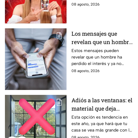
Vidente
aprovechar las personas de los
08 agosto, 2026
distintos signos del zodiaco.
Estas son sus predicciones del
sábado 8 de agosto en temas
de salud, dinero y amor.
Los mensajes que
revelan que un hombre
ya no tiene interés en ti
Estos mensajes pueden
revelar que un hombre ha
perdido el interés y ya no
busca mantener la misma
08 agosto, 2026
conexión, atención o cercanía
que tenía contigo.
Adiós a las ventanas: el
material que deja
entrar la luz y evita
Esta opción es tendencia en
este año, ya que hará que tu
miradas indiscretas en
casa se vea más grande con la
casa
entrada de los rayos del sol
08 agosto, 2026