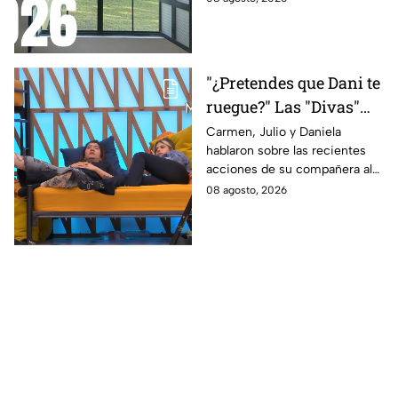
"¿Pretendes que Dani te
ruegue?" Las "Divas"
lamentan el
Carmen, Julio y Daniela
hablaron sobre las recientes
comportamiento de
acciones de su compañera al
Michelle en MasterChef
interior del Mundo MasterChef
08 agosto, 2026
24/7