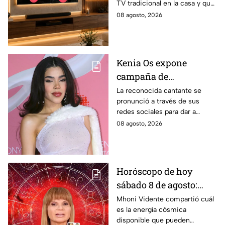
TV tradicional en la casa y que
tiene más pulgadas, lo que
08 agosto, 2026
hace que sea una mejor
experiencia
Kenia Os expone
campaña de
desprestigio en su
La reconocida cantante se
pronunció a través de sus
contra y señala qué
redes sociales para dar a
acciones tomará: "Voy a
conocer una campaña de la
08 agosto, 2026
defender mi trabajo"
que se encuentra siendo
víctima.
Horóscopo de hoy
sábado 8 de agosto:
estas son las
Mhoni Vidente compartió cuál
es la energía cósmica
predicciones de Mhoni
disponible que pueden