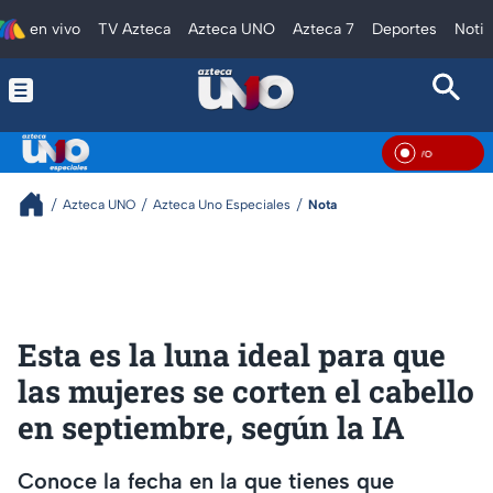
en vivo
TV Azteca
Azteca UNO
Azteca 7
Deportes
Notic
En V
Azteca UNO
Azteca Uno Especiales
Nota
Esta es la luna ideal para que
las mujeres se corten el cabello
en septiembre, según la IA
Conoce la fecha en la que tienes que