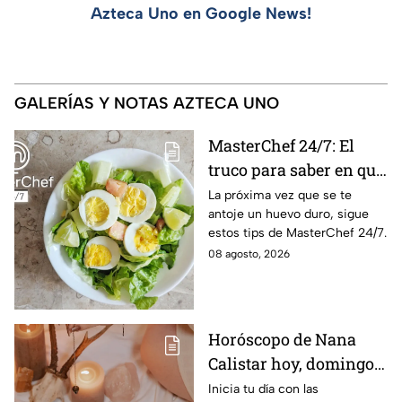
Azteca Uno en Google News!
GALERÍAS Y NOTAS AZTECA UNO
MasterChef 24/7: El
truco para saber en qué
momento está listo un
La próxima vez que se te
antoje un huevo duro, sigue
huevo cocido
estos tips de MasterChef 24/7.
08 agosto, 2026
Horóscopo de Nana
Calistar hoy, domingo 9
de agosto: estos signos
Inicia tu día con las