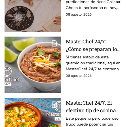
predicciones de Nana Calistar.
tendrán ingresos extra
Checa tu horóscopo de hoy,
domingo 9 de agosto, y
08 agosto, 2026
conoce el mensaje de los
astros para los 12 signos.
MasterChef 24/7:
¿Cómo se preparan los
frijoles puercos estilo
Si tienes antojo de esta
guarnición tradicional, aquí en
Sonora?
MasterChef 24/7 te contamos
la receta.
08 agosto, 2026
MasterChef 24/7: El
efectivo tip de cocina
de las abuelas para
Este pequeño pero poderoso
truco puede potenciar tus
darle sabor extra al