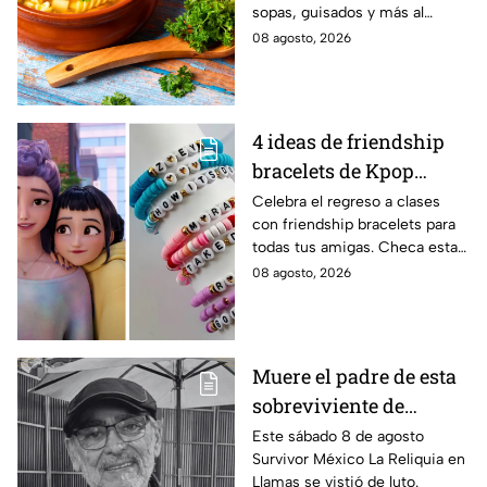
sopas, guisados y más al
caldillo
máximo.
08 agosto, 2026
4 ideas de friendship
bracelets de Kpop
Demon Hunters para
Celebra el regreso a clases
con friendship bracelets para
intercambiar con tus
todas tus amigas. Checa estas
mejores amigas este
4 ideas inspiradas en Kpop
08 agosto, 2026
regreso a clases
Demon Hunters que seguro les
encantará.
Muere el padre de esta
sobreviviente de
Survivor México La
Este sábado 8 de agosto
Survivor México La Reliquia en
Reliquia en Llamas
Llamas se vistió de luto.