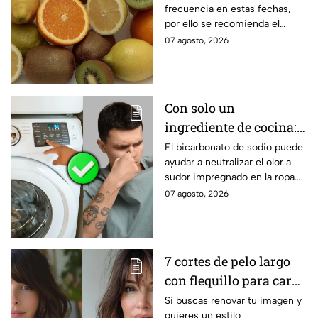
frecuencia en estas fechas,
por ello se recomienda el
consumo de ciertas frutas.
07 agosto, 2026
Conoce todos los beneficios
del kiwi.
Con solo un
ingrediente de cocina:
elimina el olor a sudor
El bicarbonato de sodio puede
ayudar a neutralizar el olor a
de las camisetas de
sudor impregnado en la ropa
deporte
deportiva cuando se utiliza
07 agosto, 2026
correctamente. Este método
es respaldado por especialistas
en limpieza y cuidado de los
tejidos.
7 cortes de pelo largo
con flequillo para cara
redonda que te hace ver
Si buscas renovar tu imagen y
quieres un estilo