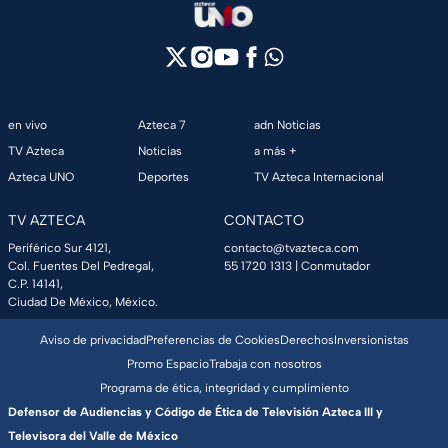
en vivo
Azteca 7
adn Noticias
TV Azteca
Noticias
a más +
Azteca UNO
Deportes
TV Azteca Internacional
TV AZTECA
CONTACTO
Periférico Sur 4121,
contacto@tvazteca.com
Col. Fuentes Del Pedregal,
55 1720 1313
| Conmutador
C.P. 14141,
Ciudad De México, México.
Aviso de privacidad
Preferencias de Cookies
Derechos
Inversionistas
Promo Espacio
Trabaja con nosotros
Programa de ética, integridad y cumplimiento
Defensor de Audiencias y Código de Ética de Televisión Azteca III y
Televisora del Valle de México