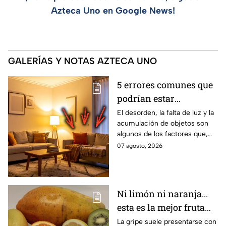
Azteca Uno en Google News!
GALERÍAS Y NOTAS AZTECA UNO
5 errores comunes que
podrían estar
afectando la energía de
El desorden, la falta de luz y la
acumulación de objetos son
un hogar
algunos de los factores que,
según el Feng Shui y los
07 agosto, 2026
expertos en diseño de
interiores, pueden influir en la
sensación de bienestar dentro
de una vivienda. Estos son los
Ni limón ni naranja...
errores que afectan la energía
esta es la mejor fruta
de un hogar.
para evitar la gripe
La gripe suele presentarse con