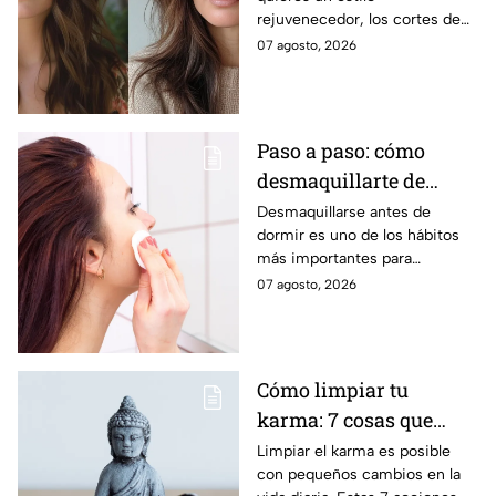
más joven después de
rejuvenecedor, los cortes de
los 40
pelo que apuestan por melenas
07 agosto, 2026
XL y flequillos marcados son la
mejor opción.
Paso a paso: cómo
desmaquillarte de
noche para cuidar tu
Desmaquillarse antes de
dormir es uno de los hábitos
piel y evitar arrugas
más importantes para
mantener la piel sana y
07 agosto, 2026
luminosa. Dermatólogos y
maquillistas coinciden en que
retirar correctamente el
maquillaje ayuda a proteger la
Cómo limpiar tu
barrera cutánea, prevenir la
karma: 7 cosas que
obstrucción de los poros y
prevenir la aparición de
debes hacer desde
Limpiar el karma es posible
arrugas tempranas.
con pequeños cambios en la
ahora