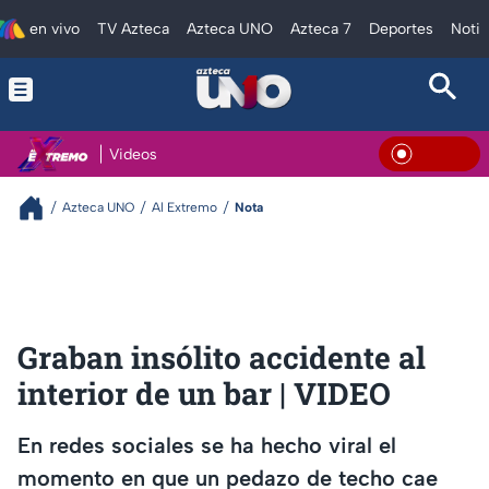
en vivo
TV Azteca
Azteca UNO
Azteca 7
Deportes
Notic
Videos
En Viv
Azteca UNO
Al Extremo
Nota
Graban insólito accidente al
interior de un bar | VIDEO
En redes sociales se ha hecho viral el
momento en que un pedazo de techo cae