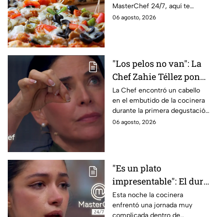
MasterChef 24/7, aquí te
contamos todo lo que debes
06 agosto, 2026
saber antes de poner manos
en la masa.
"Los pelos no van": La
Chef Zahie Téllez pone
en evidencia a Carmen
La Chef encontró un cabello
en el embutido de la cocinera
en la gala de mandiles
durante la primera degustación
negros de MasterChef
de la noche
06 agosto, 2026
24/7
"Es un plato
impresentable": El duro
regaño que hizo llorar a
Esta noche la cocinera
enfrentó una jornada muy
Michelle dentro de
complicada dentro de