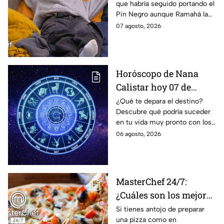
que habría seguido portando el
Negro a un integrante
Pin Negro aunque Ramahá la
de las "Divas" en
hubiera subido al balcón
07 agosto, 2026
MasterChef 24/7
Horóscopo de Nana
Calistar hoy 07 de
agosto; estos signos
¿Qué te depara el destino?
Descubre qué podría suceder
podrían dejar de estar
en tu vida muy pronto con los
solteros más pronto de
horóscopos de Nana Calistar;
06 agosto, 2026
lo que imaginan y
tendrás toda la información
recibir propuestas
para afrontar el futuro.
laborales
MasterChef 24/7:
¿Cuáles son los mejores
quesos para preparar
Si tienes antojo de preparar
una pizza como en
pizza en casa?