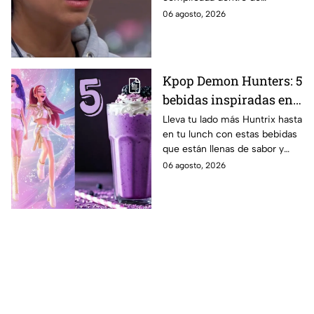
MasterChef 24/7
MasterChef 24/7.
06 agosto, 2026
Kpop Demon Hunters: 5
bebidas inspiradas en
las guerreras Huntrix
Lleva tu lado más Huntrix hasta
en tu lunch con estas bebidas
para llevar a la escuela
que están llenas de sabor y
este regreso a clases
frescura.
06 agosto, 2026
2026; son saludables y
deliciosas