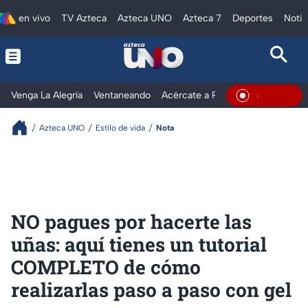
en vivo
TV Azteca
Azteca UNO
Azteca 7
Deportes
Notic
Venga La Alegría
Ventaneando
Acércate a Rocío
Al Extremo
En Vivo
Azteca UNO
Estilo de vida
Nota
NO pagues por hacerte las
uñas: aquí tienes un tutorial
COMPLETO de cómo
realizarlas paso a paso con gel