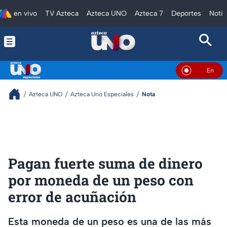
en vivo
TV Azteca
Azteca UNO
Azteca 7
Deportes
Notic
En Vivo
Azteca UNO
Azteca Uno Especiales
Nota
Pagan fuerte suma de dinero
por moneda de un peso con
error de acuñación
Esta moneda de un peso es una de las más