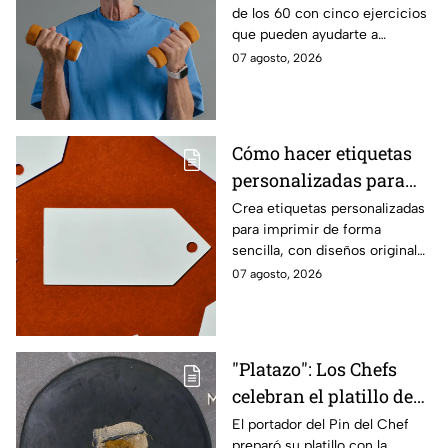
de los 60 con cinco ejercicios
60
que pueden ayudarte a
recuperar fuerza, movilidad y
07 agosto, 2026
seguridad en los movimientos
cotidianos.
Cómo hacer etiquetas
personalizadas para
imprimir
Crea etiquetas personalizadas
para imprimir de forma
sencilla, con diseños originales
y detalles adaptados a tus
07 agosto, 2026
gustos, eventos o proyectos.
"Platazo": Los Chefs
celebran el platillo de
Lancer en la gala de
El portador del Pin del Chef
preparó su platillo con la