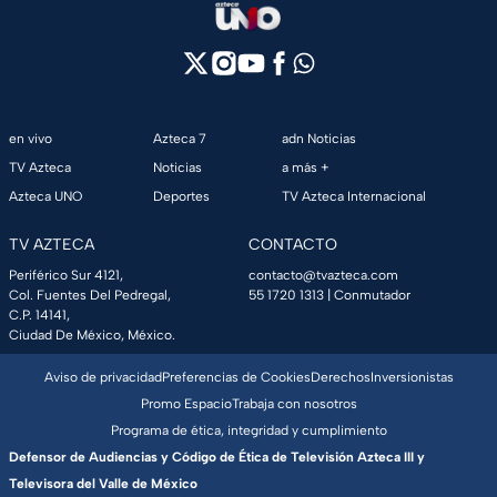
en vivo
Azteca 7
adn Noticias
TV Azteca
Noticias
a más +
Azteca UNO
Deportes
TV Azteca Internacional
TV AZTECA
CONTACTO
Periférico Sur 4121,
contacto@tvazteca.com
Col. Fuentes Del Pedregal,
55 1720 1313
| Conmutador
C.P. 14141,
Ciudad De México, México.
Aviso de privacidad
Preferencias de Cookies
Derechos
Inversionistas
Promo Espacio
Trabaja con nosotros
Programa de ética, integridad y cumplimiento
Defensor de Audiencias y Código de Ética de Televisión Azteca III y
Televisora del Valle de México