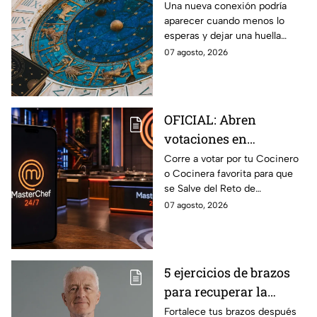
de agosto del 2026 para
Una nueva conexión podría
aparecer cuando menos lo
cada signo; una
esperas y dejar una huella
conexión inesperada
importante.
07 agosto, 2026
podría transformar tus
próximos días
OFICIAL: Abren
votaciones en
MasterChef 24/7 para
Corre a votar por tu Cocinero
o Cocinera favorita para que
que salves a un
se Salve del Reto de
Cocinero del Reto de
Eliminación de MasterChef
07 agosto, 2026
Eliminación de este
24/7 de este próximo
domingo
domingo.
5 ejercicios de brazos
para recuperar la
fuerza después de los
Fortalece tus brazos después