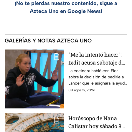
¡No te pierdas nuestro contenido, sigue a
Azteca Uno en Google News!
GALERÍAS Y NOTAS AZTECA UNO
"Me la intentó hacer":
Ixdit acusa sabotaje de
Ramahá en la pasada
La cocinera habló con Flor
sobre la decisión de pedirle a
gala de salvación de
Lancer que le asignara la ayuda
MasterChef 24/7
de Ramahá y no la de Daniela
08 agosto, 2026
Horóscopo de Nana
Calistar hoy sábado 8