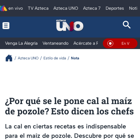
en vivo
TV Azteca
Azteca UNO
Azteca 7
Deportes
Notic
Venga La Alegría
Ventaneando
Acércate a Rocío
Al Extremo
En Vivo
Azteca UNO
Estilo de vida
Nota
¿Por qué se le pone cal al maíz
de pozole? Esto dicen los chefs
La cal en ciertas recetas es indispensable
para el maíz de pozole. Descubre por qué se