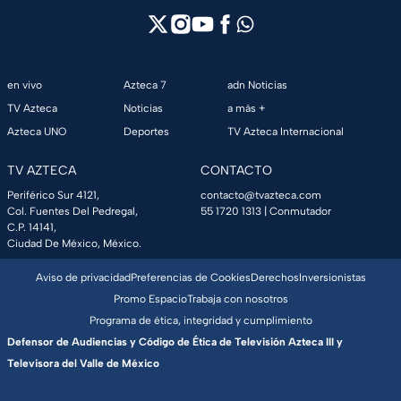
en vivo
Azteca 7
adn Noticias
TV Azteca
Noticias
a más +
Azteca UNO
Deportes
TV Azteca Internacional
TV AZTECA
CONTACTO
Periférico Sur 4121,
contacto@tvazteca.com
Col. Fuentes Del Pedregal,
55 1720 1313
| Conmutador
C.P. 14141,
Ciudad De México, México.
Aviso de privacidad
Preferencias de Cookies
Derechos
Inversionistas
Promo Espacio
Trabaja con nosotros
Programa de ética, integridad y cumplimiento
Defensor de Audiencias y Código de Ética de Televisión Azteca III y
Televisora del Valle de México