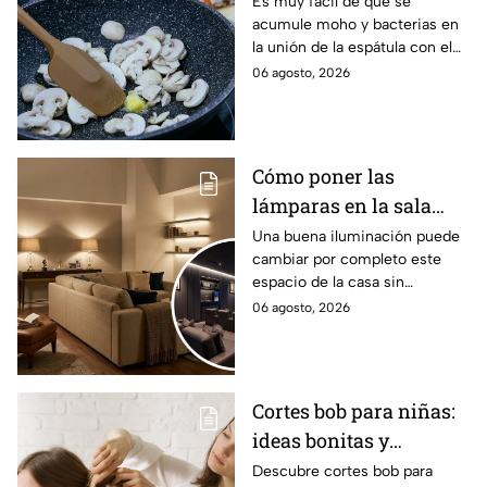
Es muy fácil de que se
acumule moho y bacterias en
miserables de tu cocina
la unión de la espátula con el
antes de hacer postres
mango, por lo que
06 agosto, 2026
recomendamos estos tips
Cómo poner las
lámparas en la sala
para que se vea
Una buena iluminación puede
cambiar por completo este
acogedor como en las
espacio de la casa sin
películas
necesidad de gastar miles de
06 agosto, 2026
pesos en grandes
remodelaciones
Cortes bob para niñas:
ideas bonitas y
prácticas
Descubre cortes bob para