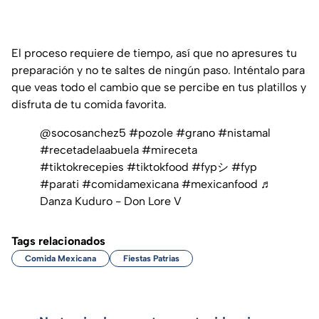
El proceso requiere de tiempo, así que no apresures tu
preparación y no te saltes de ningún paso. Inténtalo para
que veas todo el cambio que se percibe en tus platillos y
disfruta de tu comida favorita.
@socosanchez5
#pozole
#grano
#nistamal
#recetadelaabuela
#mireceta
#tiktokrecepies
#tiktokfood
#fypシ
#fyp
#parati
#comidamexicana
#mexicanfood
♬
Danza Kuduro - Don Lore V
Tags relacionados
Comida Mexicana
Fiestas Patrias