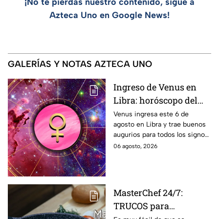
¡No te pierdas nuestro contenido, sigue a
Azteca Uno en Google News!
GALERÍAS Y NOTAS AZTECA UNO
Ingreso de Venus en
Libra: horóscopo del
amor para todos los
Venus ingresa este 6 de
agosto en Libra y trae buenos
signos del 6 de agosto
augurios para todos los signos
al 10 de septiembre
del zodiaco. Conoce las
06 agosto, 2026
predicciones bajo la influencia
de este poderoso tránsito
energético.
MasterChef 24/7:
TRUCOS para
desinfectar las