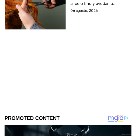
al pelo fino y ayudan a
conseguir una melena con
06 agosto, 2026
más movimiento, cuerpo y
densidad.