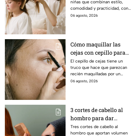
niñas que combinan estilo,
comodidad y practicidad, con
opciones ideales para renovar
06 agosto, 2026
su look y facilitar el peinado
diario.
Cómo maquillar las
cejas con cepillo para
que se vean esculpidas
El cepillo de cejas tiene un
truco que hace que parezcan
y redefinidas: paso a
recién maquilladas por un
paso
profesional
06 agosto, 2026
3 cortes de cabello al
hombro para dar
volumen al pelo fino
Tres cortes de cabello al
hombro que aportan volumen