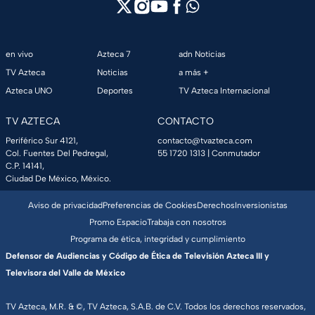
en vivo
Azteca 7
adn Noticias
TV Azteca
Noticias
a más +
Azteca UNO
Deportes
TV Azteca Internacional
TV AZTECA
CONTACTO
Periférico Sur 4121,
contacto@tvazteca.com
Col. Fuentes Del Pedregal,
55 1720 1313
| Conmutador
C.P. 14141,
Ciudad De México, México.
Aviso de privacidad
Preferencias de Cookies
Derechos
Inversionistas
Promo Espacio
Trabaja con nosotros
Programa de ética, integridad y cumplimiento
Defensor de Audiencias y Código de Ética de Televisión Azteca III y
Televisora del Valle de México
TV Azteca, M.R. & ©, TV Azteca, S.A.B. de C.V. Todos los derechos reservados,