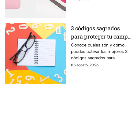
usando a tus personajes
favoritos
3 códigos sagrados
para proteger tu campo
energético de personas
Conoce cuáles son y cómo
puedes activar los mejores 3
envidiosas
códigos sagrados para
proteger tu campo energético
05 agosto, 2026
de las personas con mala
energía y envidia