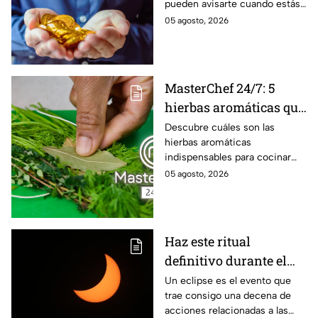
pueden avisarte cuando estás
camino
a punto de vivir un milagro en
05 agosto, 2026
el aspecto financiero y recibir
riqueza
MasterChef 24/7: 5
hierbas aromáticas que
no pueden faltar en tu
Descubre cuáles son las
hierbas aromáticas
cocina para dar más
indispensables para cocinar
sabor a tus platillos
como en MasterChef 24/7.
05 agosto, 2026
Haz este ritual
definitivo durante el
eclipse de agosto para
Un eclipse es el evento que
trae consigo una decena de
encontrar el amor
acciones relacionadas a las