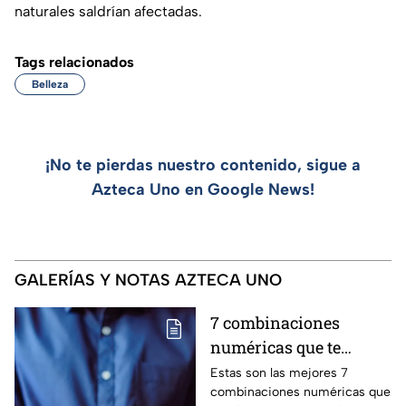
naturales saldrían afectadas.
Tags relacionados
Belleza
¡No te pierdas nuestro contenido, sigue a
Azteca Uno en Google News!
GALERÍAS Y NOTAS AZTECA UNO
7 combinaciones
numéricas que te
avisan que un milagro
Estas son las mejores 7
combinaciones numéricas que
económico está en