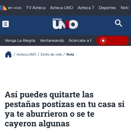
en vivo
TV Azteca
Azteca UNO
Azteca 7
Deportes
Notic
Venga La Alegría
Ventaneando
Acércate a Rocío
Al Extremo
En Vivo
Azteca UNO
Estilo de vida
Nota
Así puedes quitarte las
pestañas postizas en tu casa si
ya te aburrieron o se te
cayeron algunas