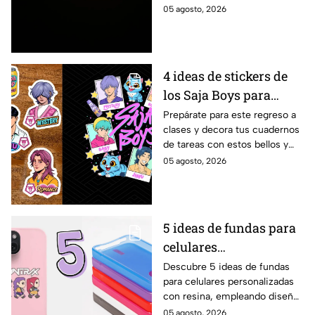
energías. Por eso se anima a
05 agosto, 2026
realizar este ritual para
encontrar el amor.
4 ideas de stickers de
los Saja Boys para
forrar libretas de tareas
Prepárate para este regreso a
clases y decora tus cuadernos
para este regreso a
de tareas con estos bellos y
clases
divertidos stickers de los Saja
05 agosto, 2026
Boys. ¡Mira las plantillas!
5 ideas de fundas para
celulares
personalizadas con
Descubre 5 ideas de fundas
para celulares personalizadas
resina de las KPop
con resina, empleando diseños
Demon Hunters
de las KPop Demon Hunters
05 agosto, 2026