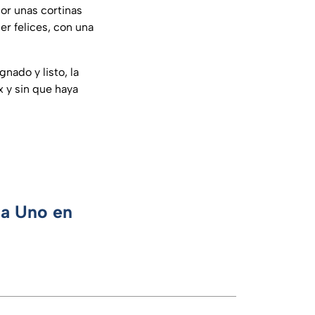
or unas cortinas
r felices, con una
nado y listo, la
x y sin que haya
ca Uno en