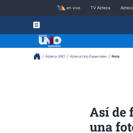
en vivo
TV Azteca
Aztec
Azteca UNO
Azteca Uno Especiales
Nota
Así de 
una fot