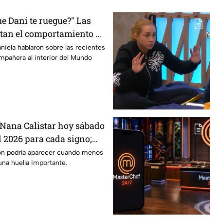
e Dani te ruegue?" Las
tan el comportamiento de
asterChef 24/7
niela hablaron sobre las recientes
mpañera al interior del Mundo
Nana Calistar hoy sábado
l 2026 para cada signo;
inesperada podría
ón podría aparecer cuando menos
una huella importante.
us próximos días