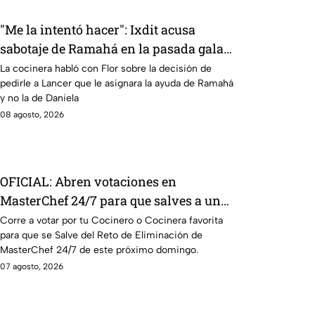
"Me la intentó hacer": Ixdit acusa
sabotaje de Ramahá en la pasada gala
de salvación de MasterChef 24/7
La cocinera habló con Flor sobre la decisión de
pedirle a Lancer que le asignara la ayuda de Ramahá
y no la de Daniela
08 agosto, 2026
OFICIAL: Abren votaciones en
MasterChef 24/7 para que salves a un
Cocinero del Reto de Eliminación de
Corre a votar por tu Cocinero o Cocinera favorita
para que se Salve del Reto de Eliminación de
este domingo
MasterChef 24/7 de este próximo domingo.
07 agosto, 2026