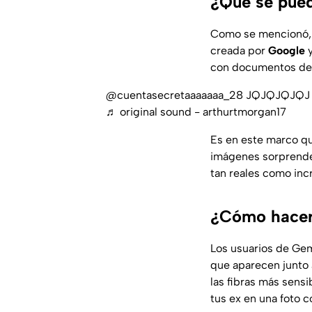
¿Qué se pued
Como se mencionó, G
creada por
Google
y
con documentos de t
@cuentasecretaaaaaaa_28
JQJQJQJQJ mi
♬ original sound - arthurtmorgan17
Es en este marco qu
imágenes sorprenden
tan reales como inc
¿Cómo hacer 
Los usuarios de Gem
que aparecen junto 
las fibras más sensi
tus ex en una foto c