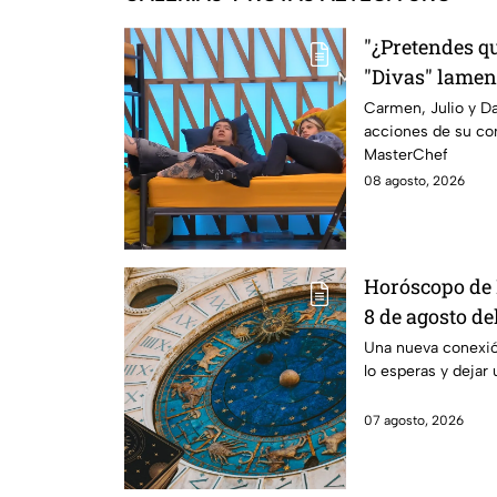
"¿Pretendes qu
"Divas" lamen
Michelle en M
Carmen, Julio y Da
acciones de su co
MasterChef
08 agosto, 2026
Horóscopo de 
8 de agosto de
una conexión 
Una nueva conexi
lo esperas y dejar 
transformar t
07 agosto, 2026