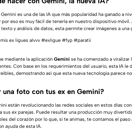
e hacer con Gemini, la nueva IA?
emini es una de las IA que más popularidad ha ganado a niv
 por eso es muy fácil de tenerla en nuestro dispositivo móvi
exto y análisis de datos, esta permite crear imágenes a una 
s ex ligues alvvv
#exligue
#fyp
#paratii
e mediante la aplicación
Gemini
se ha comenzado a viralizar 
tes. Con base en los requerimientos del usuario, esta IA le 
reíbles, demostrando así que esta nueva tecnología parece no 
una foto con tus ex en Gemini?
ini están revolucionando las redes sociales en estos días co
a sus ex parejas. Puede resultar una producción muy divertid
bles del corazón por lo que, si te animas, te contamos el paso 
on ayuda de esta IA.