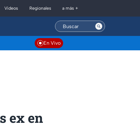
Regionales
Videos
a más +
En Vivo
us ex en