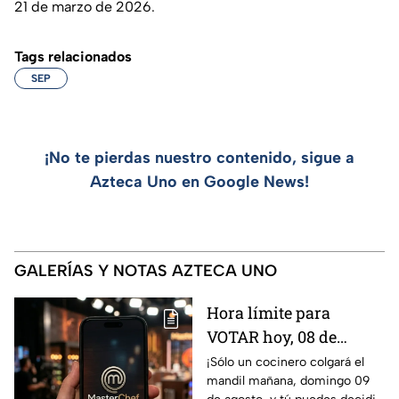
21 de marzo de 2026.
Tags relacionados
SEP
¡No te pierdas nuestro contenido, sigue a
Azteca Uno en Google News!
GALERÍAS Y NOTAS AZTECA UNO
Hora límite para
VOTAR hoy, 08 de
agosto, y salvar a tu
¡Sólo un cocinero colgará el
mandil mañana, domingo 09
cocinero favorito de