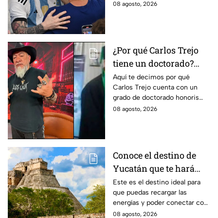
conocer el fallecimiento del
08 agosto, 2026
padre de Leo Messi.
¿Por qué Carlos Trejo
tiene un doctorado?
Este es el
Aquí te decimos por qué
Carlos Trejo cuenta con un
reconocimiento que el
grado de doctorado honoris
cazafantasmas recibió
causa. El cazafantasmas será
08 agosto, 2026
Granjero de La Granja VIP
Segunda Temporada.
Conoce el destino de
Yucatán que te hará
desconectarte de la
Este es el destino ideal para
que puedas recargar las
rutina
energías y poder conectar con
naturaleza.
08 agosto, 2026