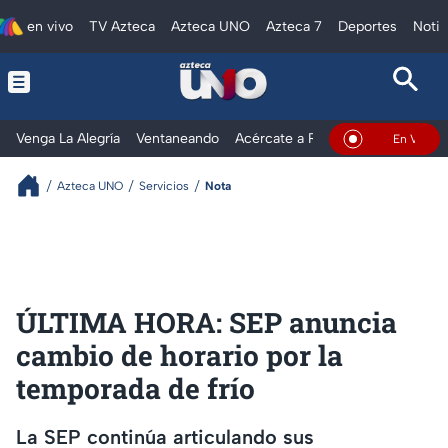
en vivo
TV Azteca
Azteca UNO
Azteca 7
Deportes
Notic
Venga La Alegría
Ventaneando
Acércate a Rocío
Al Extremo
En Vivo
Azteca UNO
Servicios
Nota
ÚLTIMA HORA: SEP anuncia
cambio de horario por la
temporada de frío
La SEP continúa articulando sus