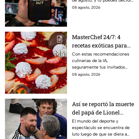
de agosto, y tú puedes decidir
MasterChef 24/7
quién continúa en la
08 agosto, 2026
competencia!
MasterChef 24/7: 4
recetas exóticas para
pizzas dulces que le
Con estas recomendaciones
culinarias de la IA,
darán un toque
seguramente tus invitados
sofisticado a tu mesa
quedarán encantados a la hora
08 agosto, 2026
del postre
Así se reportó la muerte
del papá de Lionel
Messi en vivo; estos
El mundo del deporte y
espectáculo se encuentra de
son los detalles en
luto luego de que se diera a
Venga La Alegría