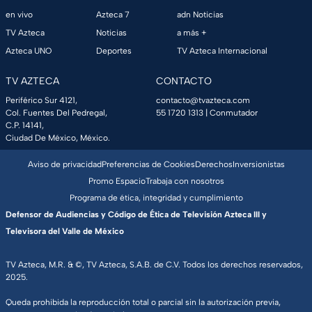
en vivo
Azteca 7
adn Noticias
TV Azteca
Noticias
a más +
Azteca UNO
Deportes
TV Azteca Internacional
TV AZTECA
CONTACTO
Periférico Sur 4121,
contacto@tvazteca.com
Col. Fuentes Del Pedregal,
55 1720 1313
| Conmutador
C.P. 14141,
Ciudad De México, México.
Aviso de privacidad
Preferencias de Cookies
Derechos
Inversionistas
Promo Espacio
Trabaja con nosotros
Programa de ética, integridad y cumplimiento
Defensor de Audiencias y Código de Ética de Televisión Azteca III y
Televisora del Valle de México
TV Azteca, M.R. & ©, TV Azteca, S.A.B. de C.V. Todos los derechos reservados,
2025.
Queda prohibida la reproducción total o parcial sin la autorización previa,