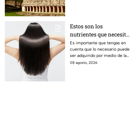
Estos son los
nutrientes que necesita
tu cabello a partir de
Es importante que tengas en
cuenta que lo necesario puede
los 40 años
ser adquirido por medio de la
alimentación.
08 agosto, 2026