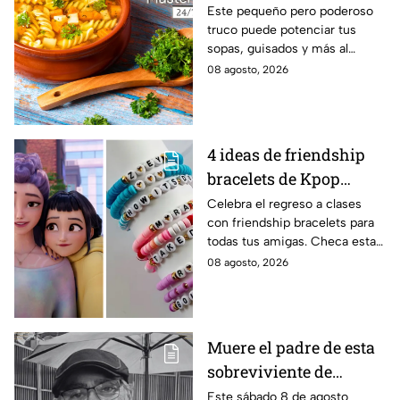
de las abuelas para
Este pequeño pero poderoso
truco puede potenciar tus
darle sabor extra al
sopas, guisados y más al
caldillo
máximo.
08 agosto, 2026
4 ideas de friendship
bracelets de Kpop
Demon Hunters para
Celebra el regreso a clases
con friendship bracelets para
intercambiar con tus
todas tus amigas. Checa estas
mejores amigas este
4 ideas inspiradas en Kpop
08 agosto, 2026
regreso a clases
Demon Hunters que seguro les
encantará.
Muere el padre de esta
sobreviviente de
Survivor México La
Este sábado 8 de agosto