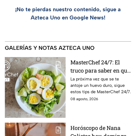
¡No te pierdas nuestro contenido, sigue a
Azteca Uno en Google News!
GALERÍAS Y NOTAS AZTECA UNO
MasterChef 24/7: El
truco para saber en qué
momento está listo un
La próxima vez que se te
antoje un huevo duro, sigue
huevo cocido
estos tips de MasterChef 24/7.
08 agosto, 2026
Horóscopo de Nana
Calistar hoy, domingo 9