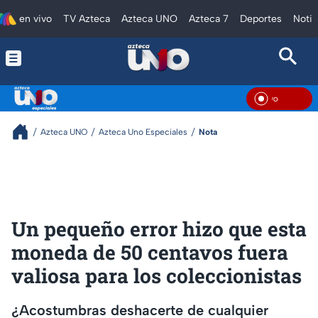
en vivo
TV Azteca
Azteca UNO
Azteca 7
Deportes
Notic
En Vi
Azteca UNO
Azteca Uno Especiales
Nota
Un pequeño error hizo que esta
moneda de 50 centavos fuera
valiosa para los coleccionistas
¿Acostumbras deshacerte de cualquier