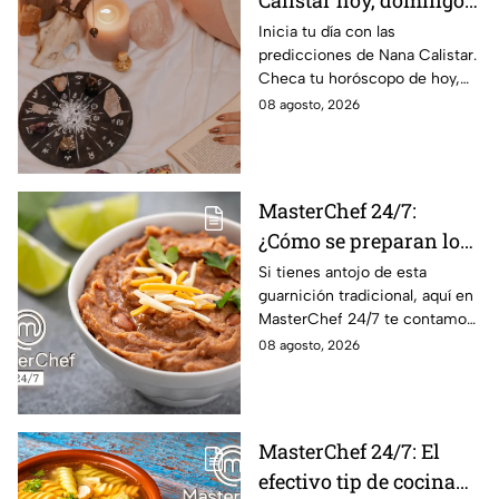
de agosto: estos signos
Inicia tu día con las
predicciones de Nana Calistar.
tendrán ingresos extra
Checa tu horóscopo de hoy,
domingo 9 de agosto, y
08 agosto, 2026
conoce el mensaje de los
astros para los 12 signos.
MasterChef 24/7:
¿Cómo se preparan los
frijoles puercos estilo
Si tienes antojo de esta
guarnición tradicional, aquí en
Sonora?
MasterChef 24/7 te contamos
la receta.
08 agosto, 2026
MasterChef 24/7: El
efectivo tip de cocina