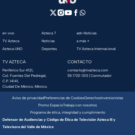
en vivo
Azteca 7
adn Noticias
TV Azteca
Noticias
a más +
Azteca UNO
Deportes
TV Azteca Internacional
TV AZTECA
CONTACTO
Periférico Sur 4121,
contacto@tvazteca.com
Col. Fuentes Del Pedregal,
55 1720 1313
| Conmutador
C.P. 14141,
Ciudad De México, México.
Aviso de privacidad
Preferencias de Cookies
Derechos
Inversionistas
Promo Espacio
Trabaja con nosotros
Programa de ética, integridad y cumplimiento
Defensor de Audiencias y Código de Ética de Televisión Azteca III y
Televisora del Valle de México