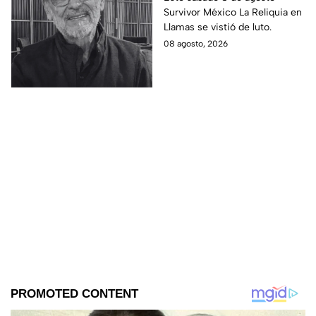
Survivor México La Reliquia en
Reliquia en Llamas
Llamas se vistió de luto.
08 agosto, 2026