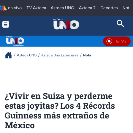
en vivo
TV Azteca
Azteca UNO
Azteca 7
Deportes
Notic
En Vivo
Azteca UNO
Azteca Uno Especiales
Nota
¿Vivir en Suiza y perderme
estas joyitas? Los 4 Récords
Guinness más extraños de
México