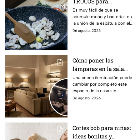
TRUCOS para
desinfectar las
Es muy fácil de que se
acumule moho y bacterias en
miserables de tu cocina
la unión de la espátula con el
antes de hacer postres
mango, por lo que
06 agosto, 2026
recomendamos estos tips
Cómo poner las
lámparas en la sala
para que se vea
Una buena iluminación puede
cambiar por completo este
acogedor como en las
espacio de la casa sin
películas
necesidad de gastar miles de
06 agosto, 2026
pesos en grandes
remodelaciones
Cortes bob para niñas:
ideas bonitas y