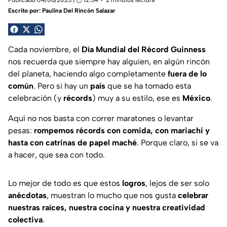
Publicado 04/06/2025 | 🕑 12:54
2 minutos lectura
Escrito por:
Paulina Del Rincón Salazar
Cada noviembre, el
Día Mundial del Récord Guinness
nos recuerda que siempre hay alguien, en algún rincón
del planeta, haciendo algo completamente
fuera de lo
común
. Pero si hay un
país
que se ha tomado esta
celebración (y
récords
) muy a su estilo, ese es
México
.
Aquí no nos basta con correr maratones o levantar
pesas:
rompemos récords con comida, con mariachi y
hasta con catrinas de papel maché
. Porque claro, si se va
a hacer, que sea con todo.
Lo mejor de todo es que estos
logros
, lejos de ser solo
anécdotas
, muestran lo mucho que nos gusta
celebrar
nuestras raíces, nuestra cocina y nuestra creatividad
colectiva
.