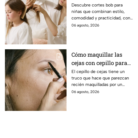
prácticas
Descubre cortes bob para
niñas que combinan estilo,
comodidad y practicidad, con
opciones ideales para renovar
06 agosto, 2026
su look y facilitar el peinado
diario.
Cómo maquillar las
cejas con cepillo para
que se vean esculpidas
El cepillo de cejas tiene un
truco que hace que parezcan
y redefinidas: paso a
recién maquilladas por un
paso
profesional
06 agosto, 2026