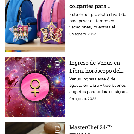
colgantes para
mochilas con acrílico y
Este es un proyecto divertido
para pasar el tiempo en
resina de Huntrix
vacaciones, mientras el
regreso a clases llega con la
06 agosto, 2026
inspiración de KPop Demon
Hunters. Mira el paso a paso de
cada una
Ingreso de Venus en
Libra: horóscopo del
amor para todos los
Venus ingresa este 6 de
agosto en Libra y trae buenos
signos del 6 de agosto
augurios para todos los signos
al 10 de septiembre
del zodiaco. Conoce las
06 agosto, 2026
predicciones bajo la influencia
de este poderoso tránsito
energético.
MasterChef 24/7: