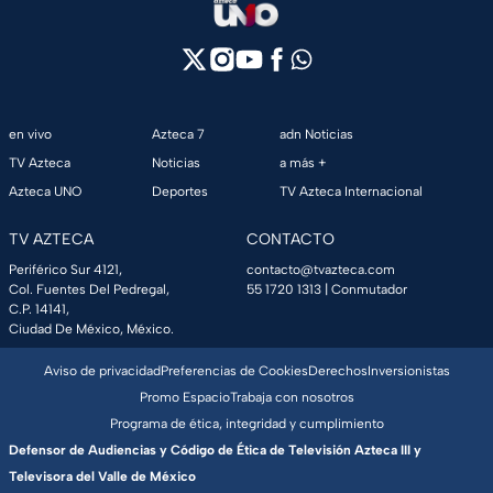
en vivo
Azteca 7
adn Noticias
TV Azteca
Noticias
a más +
Azteca UNO
Deportes
TV Azteca Internacional
TV AZTECA
CONTACTO
Periférico Sur 4121,
contacto@tvazteca.com
Col. Fuentes Del Pedregal,
55 1720 1313
| Conmutador
C.P. 14141,
Ciudad De México, México.
Aviso de privacidad
Preferencias de Cookies
Derechos
Inversionistas
Promo Espacio
Trabaja con nosotros
Programa de ética, integridad y cumplimiento
Defensor de Audiencias y Código de Ética de Televisión Azteca III y
Televisora del Valle de México