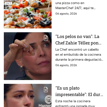
una pizza como en
pizza en casa?
MasterChef 24/7, aquí te
contamos todo lo que debes
06 agosto, 2026
saber antes de poner manos
en la masa.
"Los pelos no van": La
Chef Zahie Téllez pone
en evidencia a Carmen
La Chef encontró un cabello
en el embutido de la cocinera
en la gala de mandiles
durante la primera degustación
negros de MasterChef
de la noche
06 agosto, 2026
24/7
"Es un plato
impresentable": El duro
regaño que hizo llorar a
Esta noche la cocinera
enfrentó una jornada muy