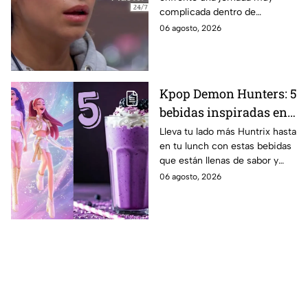
Michelle dentro de
complicada dentro de
MasterChef 24/7
MasterChef 24/7.
06 agosto, 2026
Kpop Demon Hunters: 5
bebidas inspiradas en
las guerreras Huntrix
Lleva tu lado más Huntrix hasta
en tu lunch con estas bebidas
para llevar a la escuela
que están llenas de sabor y
este regreso a clases
frescura.
06 agosto, 2026
2026; son saludables y
deliciosas