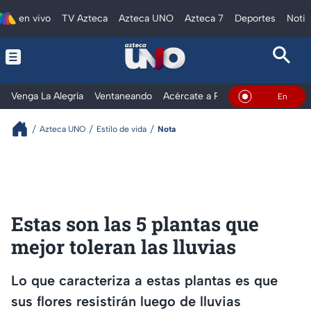
en vivo
TV Azteca
Azteca UNO
Azteca 7
Deportes
Notic
Venga La Alegría
Ventaneando
Acércate a Rocío
Al Extremo
En Vivo
Azteca UNO
Estilo de vida
Nota
Estas son las 5 plantas que
mejor toleran las lluvias
Lo que caracteriza a estas plantas es que
sus flores resistirán luego de lluvias