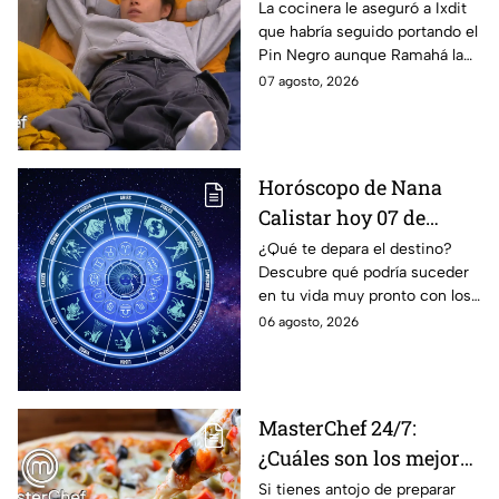
designación del Pin
La cocinera le aseguró a Ixdit
que habría seguido portando el
Negro a un integrante
Pin Negro aunque Ramahá la
de las "Divas" en
hubiera subido al balcón
07 agosto, 2026
MasterChef 24/7
Horóscopo de Nana
Calistar hoy 07 de
agosto; estos signos
¿Qué te depara el destino?
Descubre qué podría suceder
podrían dejar de estar
en tu vida muy pronto con los
solteros más pronto de
horóscopos de Nana Calistar;
06 agosto, 2026
lo que imaginan y
tendrás toda la información
recibir propuestas
para afrontar el futuro.
laborales
MasterChef 24/7:
¿Cuáles son los mejores
quesos para preparar
Si tienes antojo de preparar