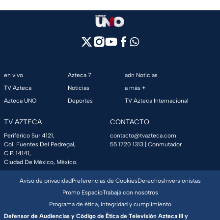
en vivo
Azteca 7
adn Noticias
TV Azteca
Noticias
a más +
Azteca UNO
Deportes
TV Azteca Internacional
TV AZTECA
CONTACTO
Periférico Sur 4121,
contacto@tvazteca.com
Col. Fuentes Del Pedregal,
55 1720 1313
| Conmutador
C.P. 14141,
Ciudad De México, México.
Aviso de privacidad
Preferencias de Cookies
Derechos
Inversionistas
Promo Espacio
Trabaja con nosotros
Programa de ética, integridad y cumplimiento
Defensor de Audiencias y Código de Ética de Televisión Azteca III y