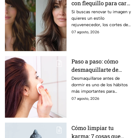
con flequillo para cara
redonda que te hace ver
Si buscas renovar tu imagen y
quieres un estilo
más joven después de
rejuvenecedor, los cortes de
los 40
pelo que apuestan por melenas
07 agosto, 2026
XL y flequillos marcados son la
mejor opción.
Paso a paso: cómo
desmaquillarte de
noche para cuidar tu
Desmaquillarse antes de
dormir es uno de los hábitos
piel y evitar arrugas
más importantes para
mantener la piel sana y
07 agosto, 2026
luminosa. Dermatólogos y
maquillistas coinciden en que
retirar correctamente el
maquillaje ayuda a proteger la
Cómo limpiar tu
barrera cutánea, prevenir la
karma: 7 cosas que
obstrucción de los poros y