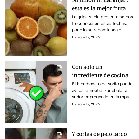
errores que afectan la energía
esta es la mejor fruta
de un hogar.
para evitar la gripe
La gripe suele presentarse con
frecuencia en estas fechas,
por ello se recomienda el
consumo de ciertas frutas.
07 agosto, 2026
Conoce todos los beneficios
del kiwi.
Con solo un
ingrediente de cocina:
elimina el olor a sudor
El bicarbonato de sodio puede
ayudar a neutralizar el olor a
de las camisetas de
sudor impregnado en la ropa
deporte
deportiva cuando se utiliza
07 agosto, 2026
correctamente. Este método
es respaldado por especialistas
en limpieza y cuidado de los
tejidos.
7 cortes de pelo largo