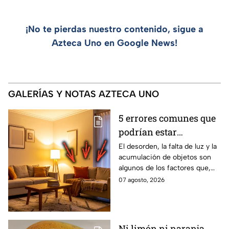
¡No te pierdas nuestro contenido, sigue a
Azteca Uno en Google News!
GALERÍAS Y NOTAS AZTECA UNO
5 errores comunes que
podrían estar
afectando la energía de
El desorden, la falta de luz y la
acumulación de objetos son
un hogar
algunos de los factores que,
según el Feng Shui y los
07 agosto, 2026
expertos en diseño de
interiores, pueden influir en la
sensación de bienestar dentro
de una vivienda. Estos son los
Ni limón ni naranja...