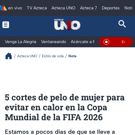
en vivo
TV Azteca
Azteca UNO
Azteca 7
Deportes
Notic
Venga La Alegría
Ventaneando
Acércate a Rocío
Al Extremo
En Vivo
Azteca UNO
Estilo de vida
Nota
5 cortes de pelo de mujer para
evitar en calor en la Copa
Mundial de la FIFA 2026
Estamos a pocos días de que se lleve a