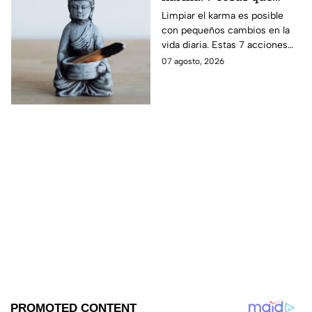
prevenir la aparición de
debes hacer desde
Limpiar el karma es posible
arrugas tempranas.
con pequeños cambios en la
ahora
vida diaria. Estas 7 acciones
pueden ayudarte a soltar lo
07 agosto, 2026
negativo y atraer energía
positiva.