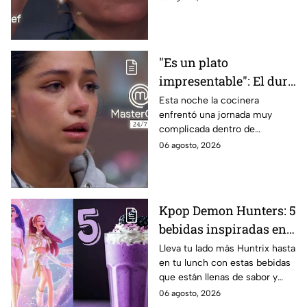
24/7
"Es un plato
impresentable": El duro
regaño que hizo llorar a
Esta noche la cocinera
enfrentó una jornada muy
Michelle dentro de
complicada dentro de
MasterChef 24/7
MasterChef 24/7.
06 agosto, 2026
Kpop Demon Hunters: 5
bebidas inspiradas en
las guerreras Huntrix
Lleva tu lado más Huntrix hasta
en tu lunch con estas bebidas
para llevar a la escuela
que están llenas de sabor y
este regreso a clases
frescura.
06 agosto, 2026
2026; son saludables y