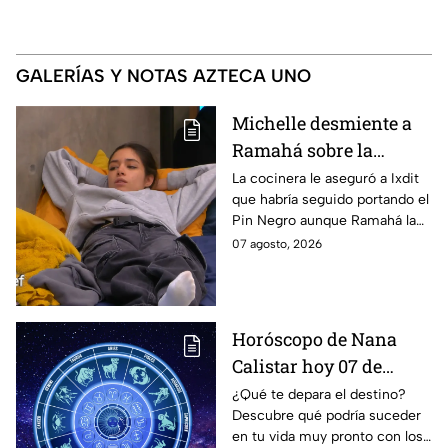
GALERÍAS Y NOTAS AZTECA UNO
Michelle desmiente a
Ramahá sobre la
designación del Pin
La cocinera le aseguró a Ixdit
que habría seguido portando el
Negro a un integrante
Pin Negro aunque Ramahá la
de las "Divas" en
hubiera subido al balcón
07 agosto, 2026
MasterChef 24/7
Horóscopo de Nana
Calistar hoy 07 de
agosto; estos signos
¿Qué te depara el destino?
Descubre qué podría suceder
podrían dejar de estar
en tu vida muy pronto con los
solteros más pronto de