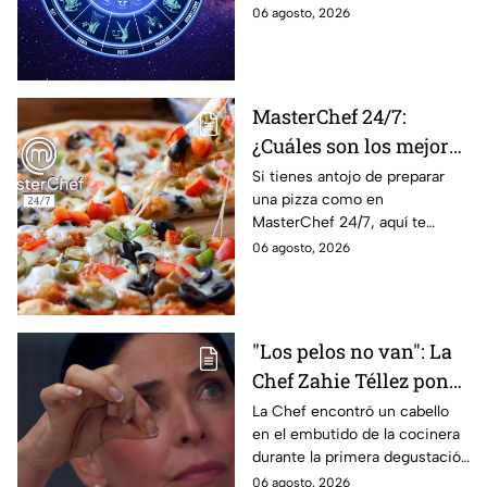
horóscopos de Nana Calistar;
06 agosto, 2026
lo que imaginan y
tendrás toda la información
recibir propuestas
para afrontar el futuro.
laborales
MasterChef 24/7:
¿Cuáles son los mejores
quesos para preparar
Si tienes antojo de preparar
una pizza como en
pizza en casa?
MasterChef 24/7, aquí te
contamos todo lo que debes
06 agosto, 2026
saber antes de poner manos
en la masa.
"Los pelos no van": La
Chef Zahie Téllez pone
en evidencia a Carmen
La Chef encontró un cabello
en el embutido de la cocinera
en la gala de mandiles
durante la primera degustación
negros de MasterChef
de la noche
06 agosto, 2026