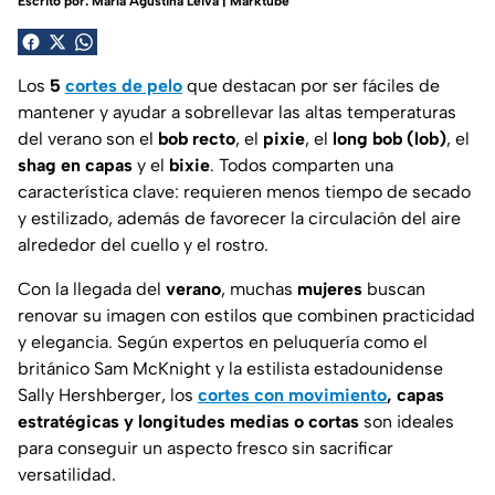
Escrito por:
María Agustina Leiva | Marktube
Los
5
cortes de pelo
que destacan por ser fáciles de
mantener y ayudar a sobrellevar las altas temperaturas
del verano son el
bob recto
, el
pixie
, el
long bob (lob)
, el
shag en capas
y el
bixie
. Todos comparten una
característica clave: requieren menos tiempo de secado
y estilizado, además de favorecer la circulación del aire
alrededor del cuello y el rostro.
Con la llegada del
verano
, muchas
mujeres
buscan
renovar su imagen con estilos que combinen practicidad
y elegancia. Según expertos en peluquería como el
británico Sam McKnight y la estilista estadounidense
Sally Hershberger, los
cortes con movimiento
, capas
estratégicas y longitudes medias o cortas
son ideales
para conseguir un aspecto fresco sin sacrificar
versatilidad.