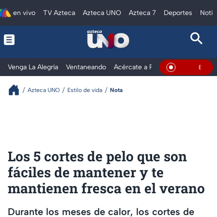
en vivo
TV Azteca
Azteca UNO
Azteca 7
Deportes
Notic
Venga La Alegría
Ventaneando
Acércate a Rocío
Al Extremo
En Vivo
Azteca UNO
Estilo de vida
Nota
Los 5 cortes de pelo que son
fáciles de mantener y te
mantienen fresca en el verano
Durante los meses de calor, los cortes de