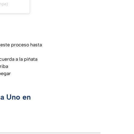
mpe)
r este proceso hasta
cuerda a la piñata
riba
superficie y pegar
ca Uno en