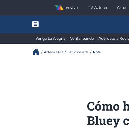
en vivo
TV Azteca
Aztec
Venga La Alegría
Ventaneando
Acércate a Rocí
Azteca UNO
Estilo de vida
Nota
Cómo h
Bluey c