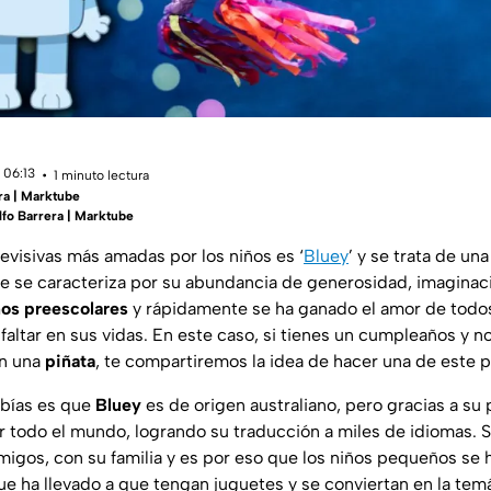
 06:13
1 minuto lectura
ra | Marktube
fo Barrera | Marktube
levisivas más amadas por los niños es ‘
Bluey
’ y se trata de un
e se caracteriza por su abundancia de generosidad, imaginaci
ños
preescolares
y rápidamente se ha ganado el amor de todo
faltar en sus vidas. En este caso, si tienes un cumpleaños y n
en una
piñata
, te compartiremos la idea de hacer una de este p
abías es que
Bluey
es de origen australiano, pero gracias a su
 todo el mundo, logrando su traducción a miles de idiomas. S
amigos, con su familia y es por eso que los niños pequeños s
que ha llevado a que tengan juguetes y se conviertan en la tem