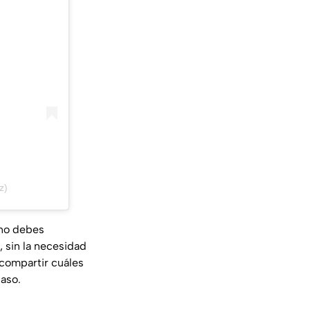
z)
 no debes
, sin la necesidad
 compartir cuáles
paso.