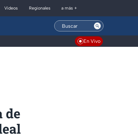
Regionales
Videos
a más +
En Vivo
a de
deal