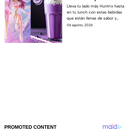
las guerreras Huntrix
Lleva tu lado más Huntrix hasta
en tu lunch con estas bebidas
para llevar a la escuela
que están llenas de sabor y
este regreso a clases
frescura.
06 agosto, 2026
2026; son saludables y
deliciosas