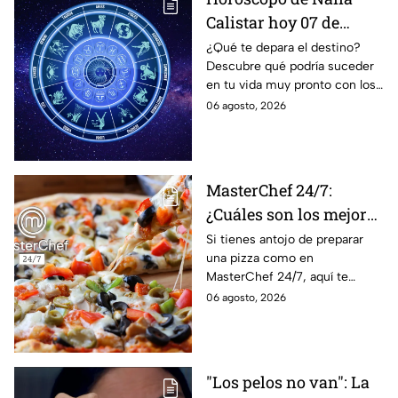
Calistar hoy 07 de
agosto; estos signos
¿Qué te depara el destino?
Descubre qué podría suceder
podrían dejar de estar
en tu vida muy pronto con los
solteros más pronto de
horóscopos de Nana Calistar;
06 agosto, 2026
lo que imaginan y
tendrás toda la información
recibir propuestas
para afrontar el futuro.
laborales
MasterChef 24/7:
¿Cuáles son los mejores
quesos para preparar
Si tienes antojo de preparar
una pizza como en
pizza en casa?
MasterChef 24/7, aquí te
contamos todo lo que debes
06 agosto, 2026
saber antes de poner manos
en la masa.
"Los pelos no van": La