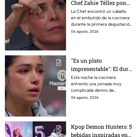
Chef Zahie Téllez pone
en evidencia a Carmen
La Chef encontró un cabello
en el embutido de la cocinera
en la gala de mandiles
durante la primera degustación
negros de MasterChef
de la noche
06 agosto, 2026
24/7
"Es un plato
impresentable": El duro
regaño que hizo llorar a
Esta noche la cocinera
enfrentó una jornada muy
Michelle dentro de
complicada dentro de
MasterChef 24/7
MasterChef 24/7.
06 agosto, 2026
Kpop Demon Hunters: 5
bebidas inspiradas en