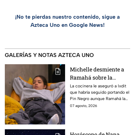
¡No te pierdas nuestro contenido, sigue a
Azteca Uno en Google News!
GALERÍAS Y NOTAS AZTECA UNO
Michelle desmiente a
Ramahá sobre la
designación del Pin
La cocinera le aseguró a Ixdit
que habría seguido portando el
Negro a un integrante
Pin Negro aunque Ramahá la
de las "Divas" en
hubiera subido al balcón
07 agosto, 2026
MasterChef 24/7
Horóscopo de Nana