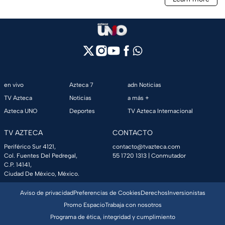
en vivo
Azteca 7
adn Noticias
TV Azteca
Noticias
a más +
Azteca UNO
Deportes
TV Azteca Internacional
TV AZTECA
CONTACTO
Periférico Sur 4121,
contacto@tvazteca.com
Col. Fuentes Del Pedregal,
55 1720 1313
| Conmutador
C.P. 14141,
Ciudad De México, México.
Aviso de privacidad
Preferencias de Cookies
Derechos
Inversionistas
Promo Espacio
Trabaja con nosotros
Programa de ética, integridad y cumplimiento