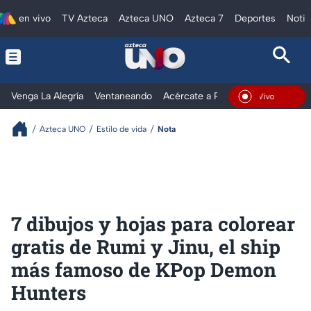
en vivo
TV Azteca
Azteca UNO
Azteca 7
Deportes
Notic
Venga La Alegría
Ventaneando
Acércate a Rocío
Al Extremo
En Vivo
Azteca UNO
Estilo de vida
Nota
7 dibujos y hojas para colorear
gratis de Rumi y Jinu, el ship
más famoso de KPop Demon
Hunters