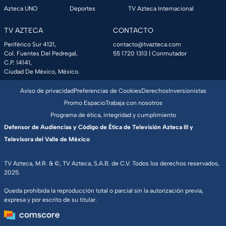
Azteca UNO
Deportes
TV Azteca Internacional
TV AZTECA
CONTACTO
Periférico Sur 4121,
contacto@tvazteca.com
Col. Fuentes Del Pedregal,
55 1720 1313
| Conmutador
C.P. 14141,
Ciudad De México, México.
Aviso de privacidad
Preferencias de Cookies
Derechos
Inversionistas
Promo Espacio
Trabaja con nosotros
Programa de ética, integridad y cumplimiento
Defensor de Audiencias y Código de Ética de Televisión Azteca III y
Televisora del Valle de México
TV Azteca, M.R. & ©, TV Azteca, S.A.B. de C.V. Todos los derechos reservados,
2025.
Queda prohibida la reproducción total o parcial sin la autorización previa,
expresa y por escrito de su titular.