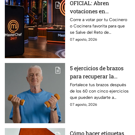
OFICIAL: Abren
votaciones en
MasterChef 24/7 para
Corre a votar por tu Cocinero
o Cocinera favorita para que
que salves a un
se Salve del Reto de
Cocinero del Reto de
Eliminación de MasterChef
07 agosto, 2026
Eliminación de este
24/7 de este próximo
domingo
domingo.
5 ejercicios de brazos
para recuperar la
fuerza después de los
Fortalece tus brazos después
de los 60 con cinco ejercicios
60
que pueden ayudarte a
recuperar fuerza, movilidad y
07 agosto, 2026
seguridad en los movimientos
cotidianos.
Cómo hacer etiquetas