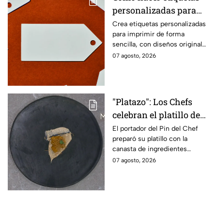
personalizadas para
imprimir
Crea etiquetas personalizadas
para imprimir de forma
sencilla, con diseños originales
y detalles adaptados a tus
07 agosto, 2026
gustos, eventos o proyectos.
"Platazo": Los Chefs
celebran el platillo de
Lancer en la gala de
El portador del Pin del Chef
preparó su platillo con la
salvación de
canasta de ingredientes
MasterChef 24/7
exóticos que contenía erizo de
07 agosto, 2026
mar, yuzu y mantequilla de
almendra