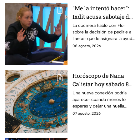
"Me la intentó hacer":
Ixdit acusa sabotaje de
Ramahá en la pasada
La cocinera habló con Flor
sobre la decisión de pedirle a
gala de salvación de
Lancer que le asignara la ayuda
MasterChef 24/7
de Ramahá y no la de Daniela
08 agosto, 2026
Horóscopo de Nana
Calistar hoy sábado 8
de agosto del 2026 para
Una nueva conexión podría
aparecer cuando menos lo
cada signo; una
esperas y dejar una huella
conexión inesperada
importante.
07 agosto, 2026
podría transformar tus
próximos días