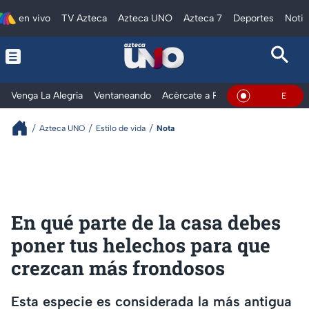
en vivo
TV Azteca
Azteca UNO
Azteca 7
Deportes
Notic
Venga La Alegría
Ventaneando
Acércate a Rocío
Al Extremo
En Vivo
Azteca UNO
Estilo de vida
Nota
En qué parte de la casa debes
poner tus helechos para que
crezcan más frondosos
Esta especie es considerada la más antigua