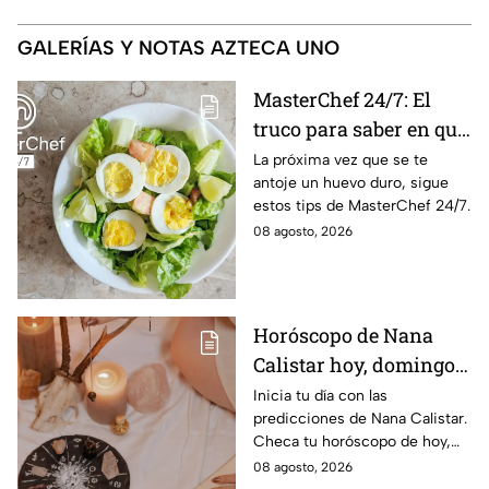
GALERÍAS Y NOTAS AZTECA UNO
MasterChef 24/7: El
truco para saber en qué
momento está listo un
La próxima vez que se te
antoje un huevo duro, sigue
huevo cocido
estos tips de MasterChef 24/7.
08 agosto, 2026
Horóscopo de Nana
Calistar hoy, domingo 9
de agosto: estos signos
Inicia tu día con las
predicciones de Nana Calistar.
tendrán ingresos extra
Checa tu horóscopo de hoy,
domingo 9 de agosto, y
08 agosto, 2026
conoce el mensaje de los