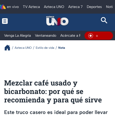
en vivo
TV Azteca
Azteca UNO
Azteca 7
Deportes
Notic
Venga La Alegría
Ventaneando
Acércate a Rocío
Al Extremo
En Vivo
Azteca UNO
Estilo de vida
Nota
Mezclar café usado y
bicarbonato: por qué se
recomienda y para qué sirve
Este truco casero es ideal para poder llevar