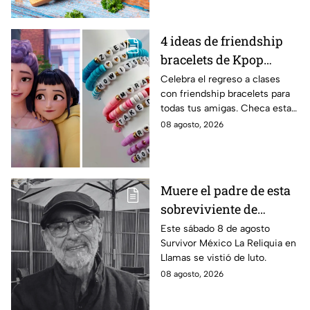
4 ideas de friendship
bracelets de Kpop
Demon Hunters para
Celebra el regreso a clases
con friendship bracelets para
intercambiar con tus
todas tus amigas. Checa estas
mejores amigas este
4 ideas inspiradas en Kpop
08 agosto, 2026
regreso a clases
Demon Hunters que seguro les
encantará.
Muere el padre de esta
sobreviviente de
Survivor México La
Este sábado 8 de agosto
Survivor México La Reliquia en
Reliquia en Llamas
Llamas se vistió de luto.
08 agosto, 2026