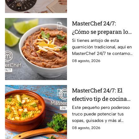
astros para los 12 signos.
MasterChef 24/7:
¿Cómo se preparan los
frijoles puercos estilo
Si tienes antojo de esta
guarnición tradicional, aquí en
Sonora?
MasterChef 24/7 te contamos
la receta.
08 agosto, 2026
MasterChef 24/7: El
efectivo tip de cocina
de las abuelas para
Este pequeño pero poderoso
truco puede potenciar tus
darle sabor extra al
sopas, guisados y más al
caldillo
máximo.
08 agosto, 2026