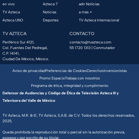
en vivo
Azteca 7
adn Noticias
TV Azteca
Noticias
a más +
Azteca UNO
Deportes
TV Azteca Internacional
TV AZTECA
CONTACTO
Periférico Sur 4121,
contacto@tvazteca.com
Col. Fuentes Del Pedregal,
55 1720 1313
| Conmutador
C.P. 14141,
Ciudad De México, México.
Aviso de privacidad
Preferencias de Cookies
Derechos
Inversionistas
Promo Espacio
Trabaja con nosotros
Programa de ética, integridad y cumplimiento
Defensor de Audiencias y Código de Ética de Televisión Azteca III y
Televisora del Valle de México
TV Azteca, M.R. & ©, TV Azteca, S.A.B. de C.V. Todos los derechos reservados,
2025.
Queda prohibida la reproducción total o parcial sin la autorización previa,
expresa y por escrito de su titular.