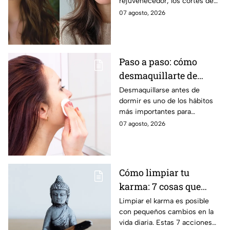
rejuvenecedor, los cortes de
los 40
pelo que apuestan por melenas
07 agosto, 2026
XL y flequillos marcados son la
mejor opción.
Paso a paso: cómo
desmaquillarte de
noche para cuidar tu
Desmaquillarse antes de
dormir es uno de los hábitos
piel y evitar arrugas
más importantes para
mantener la piel sana y
07 agosto, 2026
luminosa. Dermatólogos y
maquillistas coinciden en que
retirar correctamente el
maquillaje ayuda a proteger la
Cómo limpiar tu
barrera cutánea, prevenir la
karma: 7 cosas que
obstrucción de los poros y
prevenir la aparición de
debes hacer desde
Limpiar el karma es posible
arrugas tempranas.
con pequeños cambios en la
ahora
vida diaria. Estas 7 acciones