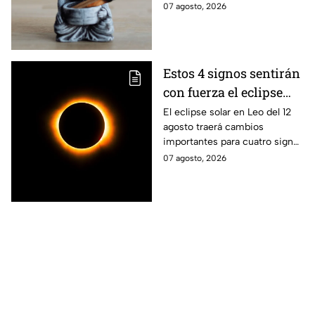
pueden ayudarte a soltar lo
07 agosto, 2026
negativo y atraer energía
positiva.
Estos 4 signos sentirán
con fuerza el eclipse
solar del 12 de agosto
El eclipse solar en Leo del 12
agosto traerá cambios
importantes para cuatro signos
del zodiaco, que podrían
07 agosto, 2026
comenzar una nueva etapa en
sus vidas.