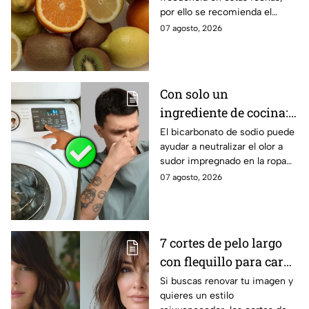
por ello se recomienda el
consumo de ciertas frutas.
07 agosto, 2026
Conoce todos los beneficios
del kiwi.
Con solo un
ingrediente de cocina:
elimina el olor a sudor
El bicarbonato de sodio puede
ayudar a neutralizar el olor a
de las camisetas de
sudor impregnado en la ropa
deporte
deportiva cuando se utiliza
07 agosto, 2026
correctamente. Este método
es respaldado por especialistas
en limpieza y cuidado de los
tejidos.
7 cortes de pelo largo
con flequillo para cara
redonda que te hace ver
Si buscas renovar tu imagen y
quieres un estilo
más joven después de