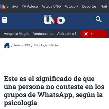
en vivo
TV Azteca
Azteca UNO
Azteca 7
Deportes
Notic
Venga La Alegría
Ventaneando
Acércate a Rocío
Al Extremo
En Vivo
Azteca UNO
Psicología
Nota
Este es el significado de que
una persona no conteste en los
grupos de WhatsApp, según la
psicología