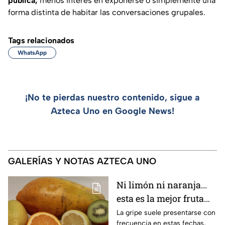
pública,
menos interés en exponerse o simplemente una
forma distinta de habitar las conversaciones grupales.
Tags relacionados
WhatsApp
¡No te pierdas nuestro contenido, sigue a
Azteca Uno en Google News!
GALERÍAS Y NOTAS AZTECA UNO
Ni limón ni naranja...
esta es la mejor fruta
para evitar la gripe
La gripe suele presentarse con
frecuencia en estas fechas,