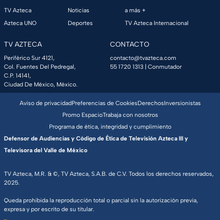
TV Azteca
Noticias
a más +
Azteca UNO
Deportes
TV Azteca Internacional
TV AZTECA
CONTACTO
Periférico Sur 4121,
contacto@tvazteca.com
Col. Fuentes Del Pedregal,
55 1720 1313
| Conmutador
C.P. 14141,
Ciudad De México, México.
Aviso de privacidad
Preferencias de Cookies
Derechos
Inversionistas
Promo Espacio
Trabaja con nosotros
Programa de ética, integridad y cumplimiento
Defensor de Audiencias y Código de Ética de Televisión Azteca III y
Televisora del Valle de México
TV Azteca, M.R. & ©, TV Azteca, S.A.B. de C.V. Todos los derechos reservados,
2025.
Queda prohibida la reproducción total o parcial sin la autorización previa,
expresa y por escrito de su titular.