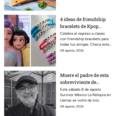
4 ideas de friendship
bracelets de Kpop
Demon Hunters para
Celebra el regreso a clases
con friendship bracelets para
intercambiar con tus
todas tus amigas. Checa estas
mejores amigas este
4 ideas inspiradas en Kpop
08 agosto, 2026
regreso a clases
Demon Hunters que seguro les
encantará.
Muere el padre de esta
sobreviviente de
Survivor México La
Este sábado 8 de agosto
Survivor México La Reliquia en
Reliquia en Llamas
Llamas se vistió de luto.
08 agosto, 2026