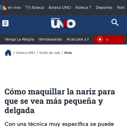
en vivo
TV Azteca
Azteca UNO
Azteca 7
Deportes
Notic
Venga La Alegría
Ventaneando
Acércate a Rocío
Al Extremo
En Vivo
Azteca UNO
Estilo de vida
Nota
Cómo maquillar la nariz para
que se vea más pequeña y
delgada
Con una técnica muy específica se puede