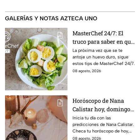
GALERÍAS Y NOTAS AZTECA UNO
MasterChef 24/7: El
truco para saber en qué
momento está listo un
La próxima vez que se te
antoje un huevo duro, sigue
huevo cocido
estos tips de MasterChef 24/7.
08 agosto, 2026
Horóscopo de Nana
Calistar hoy, domingo 9
de agosto: estos signos
Inicia tu día con las
predicciones de Nana Calistar.
tendrán ingresos extra
Checa tu horóscopo de hoy,
domingo 9 de agosto, y
08 agosto, 2026