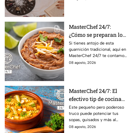
conoce el mensaje de los
astros para los 12 signos.
MasterChef 24/7:
¿Cómo se preparan los
frijoles puercos estilo
Si tienes antojo de esta
guarnición tradicional, aquí en
Sonora?
MasterChef 24/7 te contamos
la receta.
08 agosto, 2026
MasterChef 24/7: El
efectivo tip de cocina
de las abuelas para
Este pequeño pero poderoso
truco puede potenciar tus
darle sabor extra al
sopas, guisados y más al
caldillo
máximo.
08 agosto, 2026