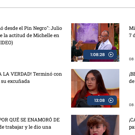
Temporada
ó desde el Pin Negro": Julio
Mi
 la actitud de Michelle en
7 
VIDEO)
1:08:28
08 
 LA VERDAD! Terminó con
¡B
e su excuñada
de
13:08
08 
POR QUÉ SE ENAMORÓ DE
¡C
de trabajar y le dio una
pa