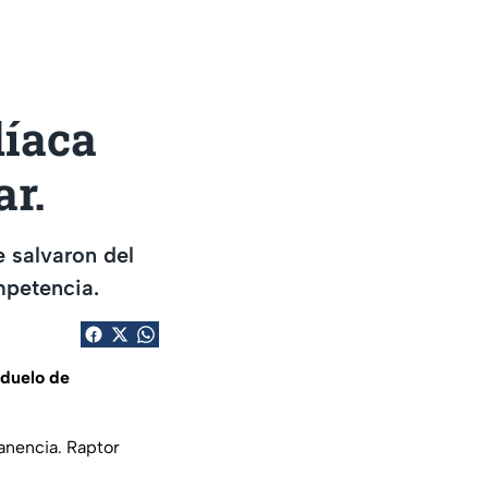
díaca
ar.
e salvaron del
mpetencia.
duelo de
manencia. Raptor