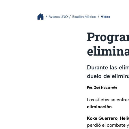
Azteca UNO
Exatlón México
Video
Progra
elimina
Durante las elim
duelo de elimin
Por:
Zoé Navarrete
Los atletas se enfre
eliminación
.
Koke Guerrero
,
Heli
perdió el combate y