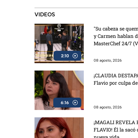
México
VIDEOS
"Su cabeza se quem
y Carmen hablan de
MasterChef 24/7 (
2:10
08 agosto, 2026
¡CLAUDIA DESTAPA
Flavio por culpa d
6:16
08 agosto, 2026
¡MAGALI REVELA 
FLAVIO! Él la sacó 
nueva vida