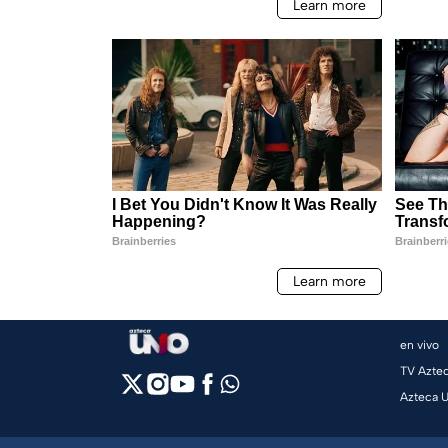
en vivo
TV Azte
Azteca 