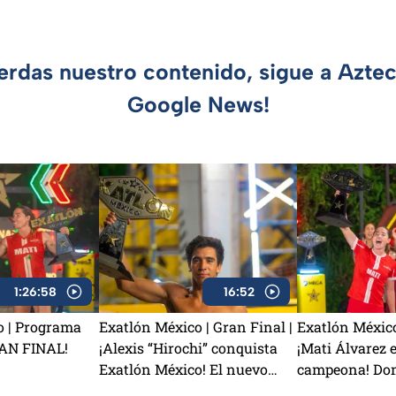
ierdas nuestro contenido, sigue a Azte
Google News!
1:26:58
16:52
o | Programa
Exatlón México | Gran Final |
Exatlón México
RAN FINAL!
¡Alexis “Hirochi” conquista
¡Mati Álvarez e
Exatlón México! El nuevo
campeona! Domi
campeón de la Novena
conquista Exa