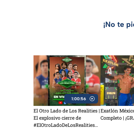
¡No te p
1:00:56
El Otro Lado de Los Realities |
Exatlón Méxic
El explosivo cierre de
Completo | ¡G
#ElOtroLadoDeLosRealities
con finalistas de Exatlón