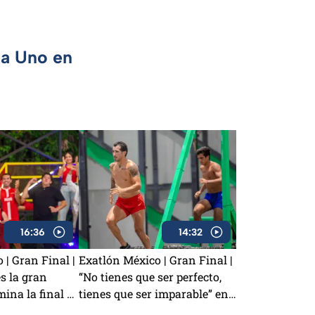
ca Uno en
16:36
14:32
 | Gran Final |
Exatlón México | Gran Final |
s la gran
“No tienes que ser perfecto,
na la final y
tienes que ser imparable” en
tlón México
la gran final