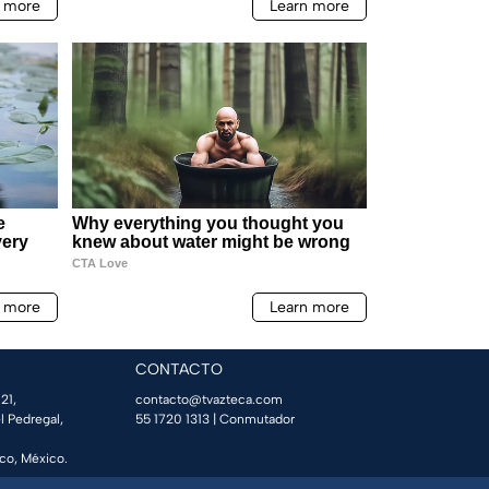
CONTACTO
21,
contacto@tvazteca.com
l Pedregal,
55 1720 1313
| Conmutador
co, México.