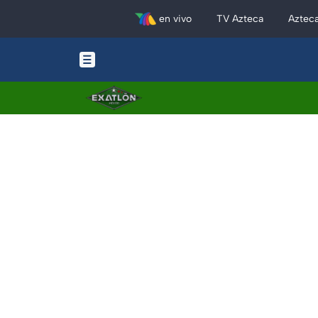
en vivo
TV Azteca
Aztec