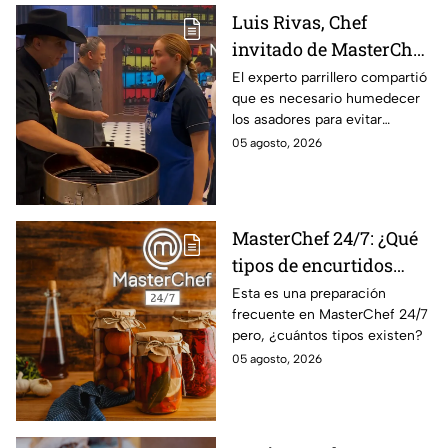
Luis Rivas, Chef
invitado de MasterChef
24/7 destaca la
El experto parrillero compartió
que es necesario humedecer
importancia del agua
los asadores para evitar
para la preparación de
accidentes
05 agosto, 2026
cualquier asado
MasterChef 24/7: ¿Qué
tipos de encurtidos
hay?
Esta es una preparación
frecuente en MasterChef 24/7
pero, ¿cuántos tipos existen?
05 agosto, 2026