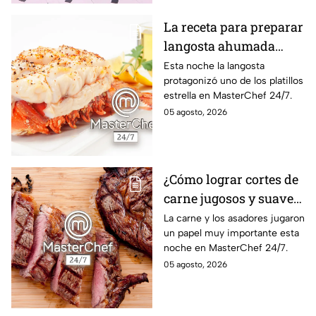
La receta para preparar
langosta ahumada
como en MasterChef
Esta noche la langosta
protagonizó uno de los platillos
24/7
estrella en MasterChef 24/7.
05 agosto, 2026
¿Cómo lograr cortes de
carne jugosos y suaves
al estilo MasterChef
La carne y los asadores jugaron
un papel muy importante esta
24/7?
noche en MasterChef 24/7.
05 agosto, 2026