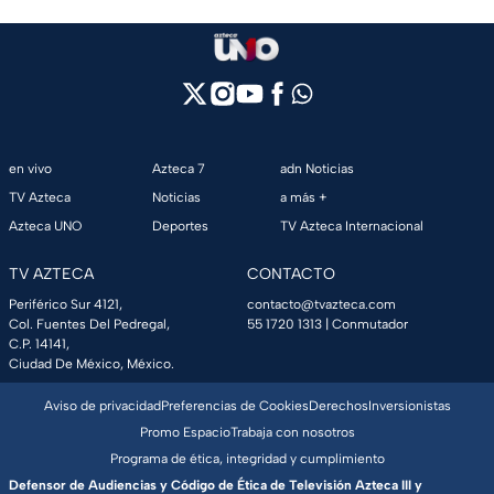
en vivo
Azteca 7
adn Noticias
TV Azteca
Noticias
a más +
Azteca UNO
Deportes
TV Azteca Internacional
TV AZTECA
CONTACTO
Periférico Sur 4121,
contacto@tvazteca.com
Col. Fuentes Del Pedregal,
55 1720 1313
| Conmutador
C.P. 14141,
Ciudad De México, México.
Aviso de privacidad
Preferencias de Cookies
Derechos
Inversionistas
Promo Espacio
Trabaja con nosotros
Programa de ética, integridad y cumplimiento
Defensor de Audiencias y Código de Ética de Televisión Azteca III y