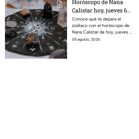
Horóscopo de Nana
Calistar hoy, jueves 6
de agosto: a estos
Conoce qué te depara el
zodiaco con el horóscopo de
signos se les abren las
Nana Calistar de hoy, jueves 6
puertas del dinero
de agosto. ¿Será dinero o
05 agosto, 2026
amor? ¡Sigue leyendo! Estas
son las predicciones.