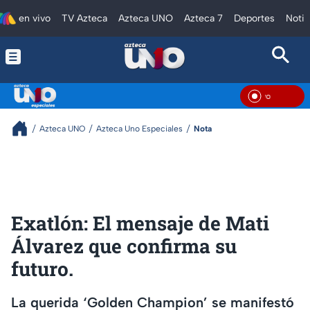
en vivo
TV Azteca
Azteca UNO
Azteca 7
Deportes
Notic
En V
Azteca UNO
Azteca Uno Especiales
Nota
Exatlón: El mensaje de Mati
Álvarez que confirma su
futuro.
La querida ‘Golden Champion’ se manifestó