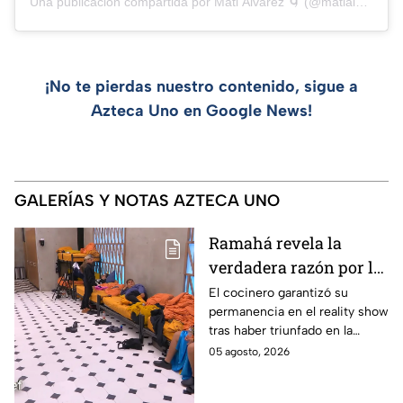
Una publicación compartida por Mati Álvarez 🌀 (@matialvarezs)
¡No te pierdas nuestro contenido, sigue a
Azteca Uno en Google News!
GALERÍAS Y NOTAS AZTECA UNO
Ramahá revela la
verdadera razón por la
que subió a Daniela al
El cocinero garantizó su
permanencia en el reality show
balcón de MasterChef
tras haber triunfado en la
24/7
pasada batalla por equipos
05 agosto, 2026