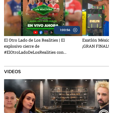
1:00:56
El Otro Lado de Los Realities | El
Exatlón México 
explosivo cierre de
¡GRAN FINAL!
#ElOtroLadoDeLosRealities con
finalistas de Exatlón México
VIDEOS