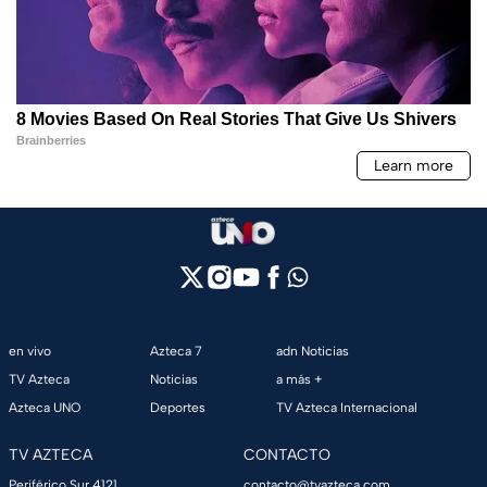
en vivo
Azteca 7
adn Noticias
TV Azteca
Noticias
a más +
Azteca UNO
Deportes
TV Azteca Internacional
TV AZTECA
CONTACTO
Periférico Sur 4121,
contacto@tvazteca.com