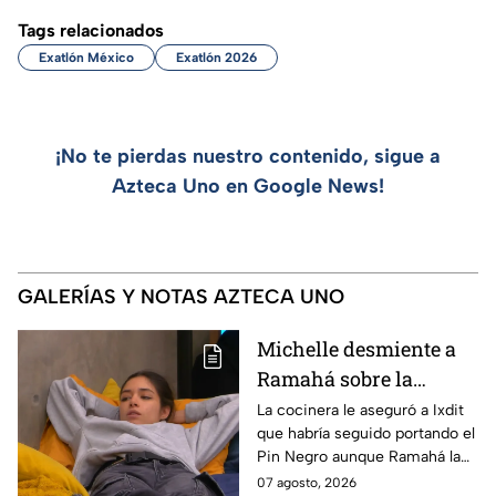
Tags relacionados
Exatlón México
Exatlón 2026
¡No te pierdas nuestro contenido, sigue a
Azteca Uno en Google News!
GALERÍAS Y NOTAS AZTECA UNO
Michelle desmiente a
Ramahá sobre la
designación del Pin
La cocinera le aseguró a Ixdit
que habría seguido portando el
Negro a un integrante
Pin Negro aunque Ramahá la
de las "Divas" en
hubiera subido al balcón
07 agosto, 2026