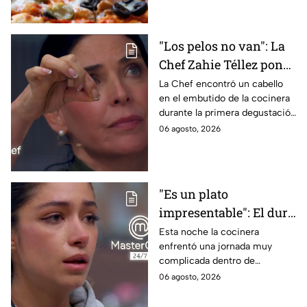
en la masa.
"Los pelos no van": La
Chef Zahie Téllez pone
en evidencia a Carmen
La Chef encontró un cabello
en el embutido de la cocinera
en la gala de mandiles
durante la primera degustación
negros de MasterChef
de la noche
06 agosto, 2026
24/7
"Es un plato
impresentable": El duro
regaño que hizo llorar a
Esta noche la cocinera
enfrentó una jornada muy
Michelle dentro de
complicada dentro de
MasterChef 24/7
MasterChef 24/7.
06 agosto, 2026