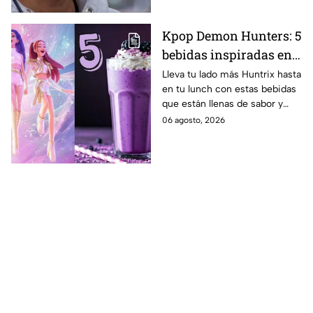
Kpop Demon Hunters: 5
bebidas inspiradas en
las guerreras Huntrix
Lleva tu lado más Huntrix hasta
en tu lunch con estas bebidas
para llevar a la escuela
que están llenas de sabor y
este regreso a clases
frescura.
06 agosto, 2026
2026; son saludables y
deliciosas