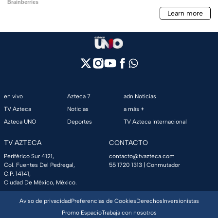
en vivo
Azteca 7
adn Noticias
TV Azteca
Noticias
a más +
Azteca UNO
Deportes
TV Azteca Internacional
TV AZTECA
CONTACTO
Periférico Sur 4121,
contacto@tvazteca.com
Col. Fuentes Del Pedregal,
55 1720 1313
| Conmutador
C.P. 14141,
Ciudad De México, México.
Aviso de privacidad
Preferencias de Cookies
Derechos
Inversionistas
Promo Espacio
Trabaja con nosotros