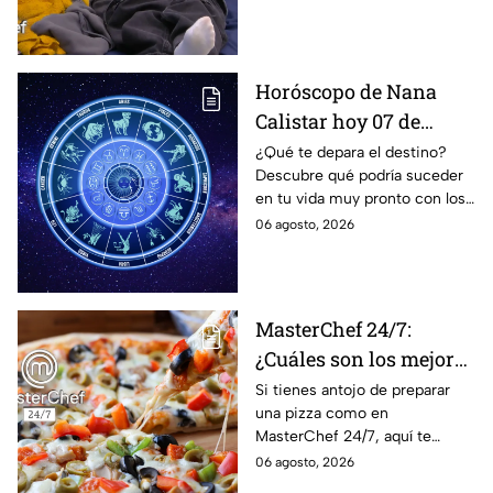
MasterChef 24/7
Horóscopo de Nana
Calistar hoy 07 de
agosto; estos signos
¿Qué te depara el destino?
Descubre qué podría suceder
podrían dejar de estar
en tu vida muy pronto con los
solteros más pronto de
horóscopos de Nana Calistar;
06 agosto, 2026
lo que imaginan y
tendrás toda la información
recibir propuestas
para afrontar el futuro.
laborales
MasterChef 24/7:
¿Cuáles son los mejores
quesos para preparar
Si tienes antojo de preparar
una pizza como en
pizza en casa?
MasterChef 24/7, aquí te
contamos todo lo que debes
06 agosto, 2026
saber antes de poner manos