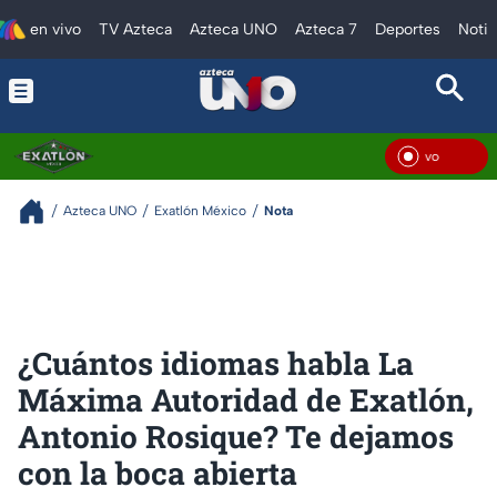
en vivo
TV Azteca
Azteca UNO
Azteca 7
Deportes
Notic
En V
Azteca UNO
Exatlón México
Nota
¿Cuántos idiomas habla La
Máxima Autoridad de Exatlón,
Antonio Rosique? Te dejamos
con la boca abierta