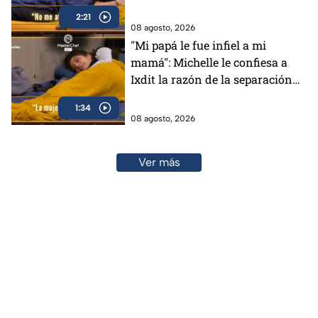
padres en MasterChef 24/7
2:21
(VIDEO)
08 agosto, 2026
"Mi papá le fue infiel a mi
mamá": Michelle le confiesa a
Ixdit la razón de la separación
de sus padres en MasterChef
1:34
24/7 (VIDEO)
08 agosto, 2026
Ver más