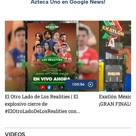
Azteca Uno en Google News!
1:00:56
El Otro Lado de Los Realities | El
Exatlón México 
explosivo cierre de
¡GRAN FINAL!
#ElOtroLadoDeLosRealities con
finalistas de Exatlón México
VIDEOS