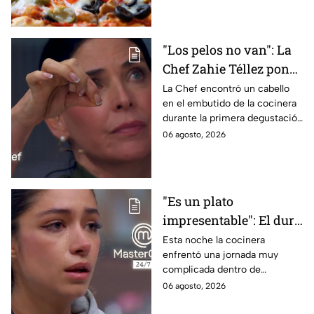
en la masa.
"Los pelos no van": La
Chef Zahie Téllez pone
en evidencia a Carmen
La Chef encontró un cabello
en el embutido de la cocinera
en la gala de mandiles
durante la primera degustación
negros de MasterChef
de la noche
06 agosto, 2026
24/7
"Es un plato
impresentable": El duro
regaño que hizo llorar a
Esta noche la cocinera
enfrentó una jornada muy
Michelle dentro de
complicada dentro de
MasterChef 24/7
MasterChef 24/7.
06 agosto, 2026