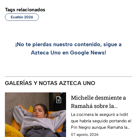
Tags relacionados
Exatlón 2026
¡No te pierdas nuestro contenido, sigue a
Azteca Uno en Google News!
GALERÍAS Y NOTAS AZTECA UNO
Michelle desmiente a
Ramahá sobre la
designación del Pin
La cocinera le aseguró a Ixdit
que habría seguido portando el
Negro a un integrante
Pin Negro aunque Ramahá la
de las "Divas" en
hubiera subido al balcón
07 agosto, 2026