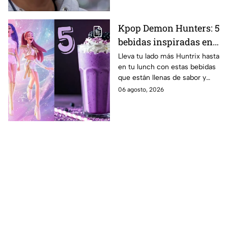
Kpop Demon Hunters: 5
bebidas inspiradas en
las guerreras Huntrix
Lleva tu lado más Huntrix hasta
en tu lunch con estas bebidas
para llevar a la escuela
que están llenas de sabor y
este regreso a clases
frescura.
06 agosto, 2026
2026; son saludables y
deliciosas