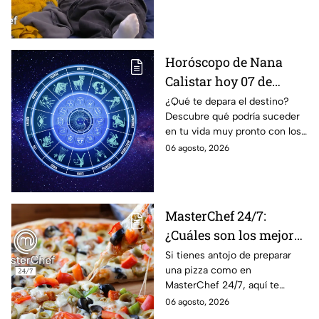
MasterChef 24/7
Horóscopo de Nana
Calistar hoy 07 de
agosto; estos signos
¿Qué te depara el destino?
Descubre qué podría suceder
podrían dejar de estar
en tu vida muy pronto con los
solteros más pronto de
horóscopos de Nana Calistar;
06 agosto, 2026
lo que imaginan y
tendrás toda la información
recibir propuestas
para afrontar el futuro.
laborales
MasterChef 24/7:
¿Cuáles son los mejores
quesos para preparar
Si tienes antojo de preparar
una pizza como en
pizza en casa?
MasterChef 24/7, aquí te
contamos todo lo que debes
06 agosto, 2026
saber antes de poner manos