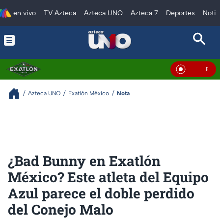
en vivo
TV Azteca
Azteca UNO
Azteca 7
Deportes
Notic
En Vivo
Azteca UNO
Exatlón México
Nota
¿Bad Bunny en Exatlón
México? Este atleta del Equipo
Azul parece el doble perdido
del Conejo Malo