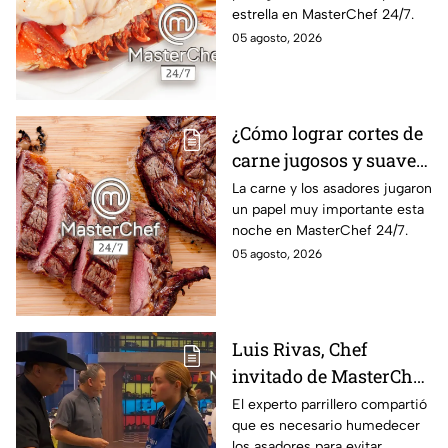
estrella en MasterChef 24/7.
05 agosto, 2026
¿Cómo lograr cortes de
carne jugosos y suaves
al estilo MasterChef
La carne y los asadores jugaron
un papel muy importante esta
24/7?
noche en MasterChef 24/7.
05 agosto, 2026
Luis Rivas, Chef
invitado de MasterChef
24/7 destaca la
El experto parrillero compartió
que es necesario humedecer
importancia del agua
los asadores para evitar