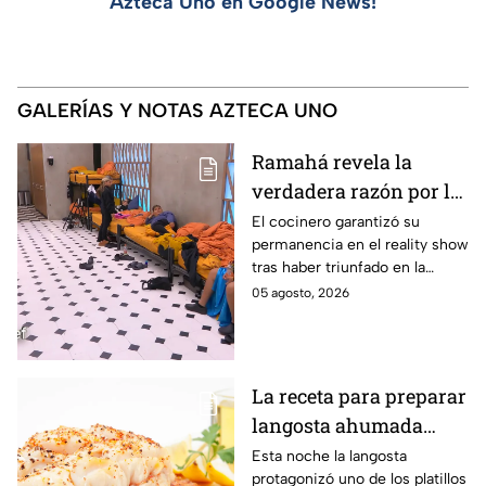
Azteca Uno en Google News!
GALERÍAS Y NOTAS AZTECA UNO
Ramahá revela la
verdadera razón por la
que subió a Daniela al
El cocinero garantizó su
permanencia en el reality show
balcón de MasterChef
tras haber triunfado en la
24/7
pasada batalla por equipos
05 agosto, 2026
La receta para preparar
langosta ahumada
como en MasterChef
Esta noche la langosta
protagonizó uno de los platillos
24/7