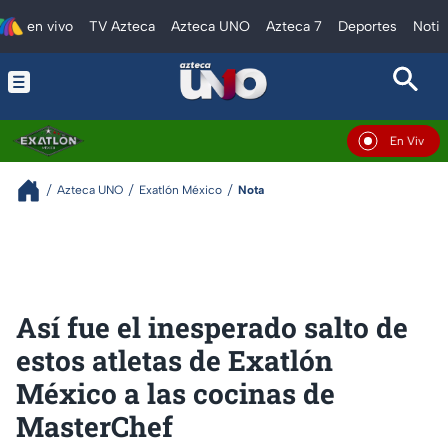
en vivo
TV Azteca
Azteca UNO
Azteca 7
Deportes
Notic
En Vivo
Azteca UNO
Exatlón México
Nota
Así fue el inesperado salto de
estos atletas de Exatlón
México a las cocinas de
MasterChef