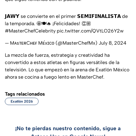
𝗝𝗔𝗪𝗬 se convierte en el primer 𝗦𝗘𝗠𝗜𝗙𝗜𝗡𝗔𝗟𝗜𝗦𝗧𝗔 de
la temporada. 🤩🍽️🔥 ¡Felicidades! 👏🏼
#MasterChefCelebrity
pic.twitter.com/QVtLO26Y2w
— MᴀsᴛᴇʀCʜᴇғ Mᴇ́xɪᴄᴏ (@MasterChefMx)
July 8, 2024
La mezcla de fuerza, estrategia y creatividad ha
convertido a estos atletas en figuras versátiles de la
televisión. Lo que empezó en la arena de Exatlón México
ahora se cocina a fuego lento en MasterChef.
Tags relacionados
Exatlón 2026
¡No te pierdas nuestro contenido, sigue a