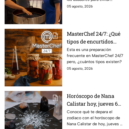
para la preparación de
accidentes
05 agosto, 2026
cualquier asado
MasterChef 24/7: ¿Qué
tipos de encurtidos
hay?
Esta es una preparación
frecuente en MasterChef 24/7
pero, ¿cuántos tipos existen?
05 agosto, 2026
Horóscopo de Nana
Calistar hoy, jueves 6
de agosto: a estos
Conoce qué te depara el
zodiaco con el horóscopo de
signos se les abren las
Nana Calistar de hoy, jueves 6
puertas del dinero