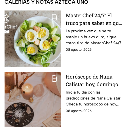
GALERÍAS Y NOTAS AZTECA UNO
MasterChef 24/7: El
truco para saber en qué
momento está listo un
La próxima vez que se te
antoje un huevo duro, sigue
huevo cocido
estos tips de MasterChef 24/7.
08 agosto, 2026
Horóscopo de Nana
Calistar hoy, domingo 9
de agosto: estos signos
Inicia tu día con las
predicciones de Nana Calistar.
tendrán ingresos extra
Checa tu horóscopo de hoy,
domingo 9 de agosto, y
08 agosto, 2026
conoce el mensaje de los
astros para los 12 signos.