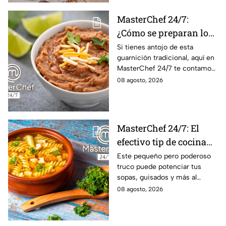
MasterChef 24/7:
¿Cómo se preparan los
frijoles puercos estilo
Si tienes antojo de esta
guarnición tradicional, aquí en
Sonora?
MasterChef 24/7 te contamos
la receta.
08 agosto, 2026
MasterChef 24/7: El
efectivo tip de cocina
de las abuelas para
Este pequeño pero poderoso
truco puede potenciar tus
darle sabor extra al
sopas, guisados y más al
caldillo
máximo.
08 agosto, 2026