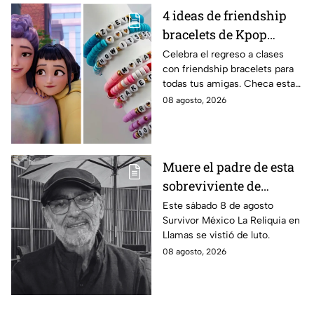
4 ideas de friendship
bracelets de Kpop
Demon Hunters para
Celebra el regreso a clases
con friendship bracelets para
intercambiar con tus
todas tus amigas. Checa estas
mejores amigas este
4 ideas inspiradas en Kpop
08 agosto, 2026
regreso a clases
Demon Hunters que seguro les
encantará.
Muere el padre de esta
sobreviviente de
Survivor México La
Este sábado 8 de agosto
Survivor México La Reliquia en
Reliquia en Llamas
Llamas se vistió de luto.
08 agosto, 2026