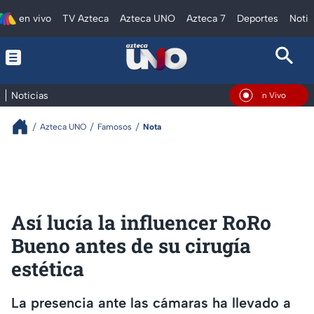
en vivo
TV Azteca
Azteca UNO
Azteca 7
Deportes
Notic
Noticias
En Vivo
Azteca UNO
Famosos
Nota
Así lucía la influencer RoRo
Bueno antes de su cirugía
estética
La presencia ante las cámaras ha llevado a