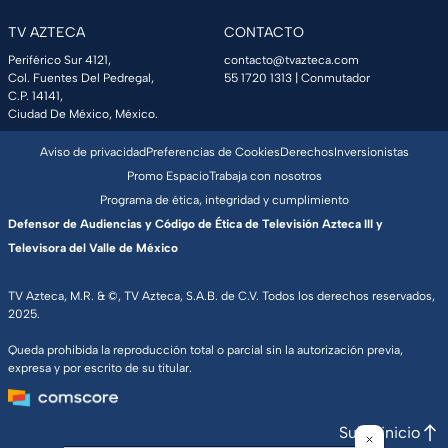
TV AZTECA
CONTACTO
Periférico Sur 4121,
contacto@tvazteca.com
Col. Fuentes Del Pedregal,
55 1720 1313
| Conmutador
C.P. 14141,
Ciudad De México, México.
Aviso de privacidad
Preferencias de Cookies
Derechos
Inversionistas
Promo Espacio
Trabaja con nosotros
Programa de ética, integridad y cumplimiento
Defensor de Audiencias y Código de Ética de Televisión Azteca III y
Televisora del Valle de México
TV Azteca, M.R. & ©, TV Azteca, S.A.B. de C.V. Todos los derechos reservados,
2025.
Queda prohibida la reproducción total o parcial sin la autorización previa,
expresa y por escrito de su titular.
Subir inicio