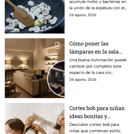
acumule moho y bacterias en
miserables de tu cocina
la unión de la espátula con el
antes de hacer postres
mango, por lo que
06 agosto, 2026
recomendamos estos tips
Cómo poner las
lámparas en la sala
para que se vea
Una buena iluminación puede
cambiar por completo este
acogedor como en las
espacio de la casa sin
películas
necesidad de gastar miles de
06 agosto, 2026
pesos en grandes
remodelaciones
Cortes bob para niñas:
ideas bonitas y
prácticas
Descubre cortes bob para
niñas que combinan estilo,