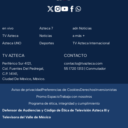
en vivo
Azteca 7
adn Noticias
TV Azteca
Noticias
a más +
Azteca UNO
Deportes
TV Azteca Internacional
TV AZTECA
CONTACTO
Periférico Sur 4121,
contacto@tvazteca.com
Col. Fuentes Del Pedregal,
55 1720 1313
| Conmutador
C.P. 14141,
Ciudad De México, México.
Aviso de privacidad
Preferencias de Cookies
Derechos
Inversionistas
Promo Espacio
Trabaja con nosotros
Programa de ética, integridad y cumplimiento
Defensor de Audiencias y Código de Ética de Televisión Azteca III y
Televisora del Valle de México