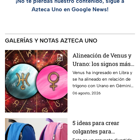
¡No te pierdas nuestro contenido, sigue a
Azteca Uno en Google News!
GALERÍAS Y NOTAS AZTECA UNO
Alineación de Venus y
Urano: los signos más
favorecidos por este
Venus ha ingresado en Libra y
se ha alineado en relación de
evento astrológico del 6
trígono con Urano en Géminis.
al 13 de agosto
Estos son los signos del
06 agosto, 2026
zodiaco más beneficiados por
su poderosa energía cósmica.
5 ideas para crear
colgantes para
mochilas con acrílico y