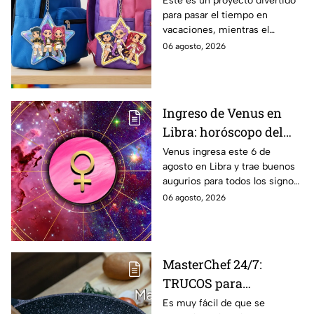
Este es un proyecto divertido
para pasar el tiempo en
resina de Huntrix
vacaciones, mientras el
regreso a clases llega con la
06 agosto, 2026
inspiración de KPop Demon
Hunters. Mira el paso a paso de
cada una
Ingreso de Venus en
Libra: horóscopo del
amor para todos los
Venus ingresa este 6 de
agosto en Libra y trae buenos
signos del 6 de agosto
augurios para todos los signos
al 10 de septiembre
del zodiaco. Conoce las
06 agosto, 2026
predicciones bajo la influencia
de este poderoso tránsito
energético.
MasterChef 24/7:
TRUCOS para
desinfectar las
Es muy fácil de que se