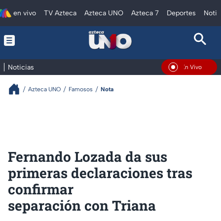
en vivo
TV Azteca
Azteca UNO
Azteca 7
Deportes
Notic
Noticias
En Vivo
Azteca UNO
Famosos
Nota
Fernando Lozada da sus
primeras declaraciones tras
confirmar
separación con Triana