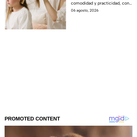
comodidad y practicidad, con
opciones ideales para renovar
06 agosto, 2026
su look y facilitar el peinado
diario.