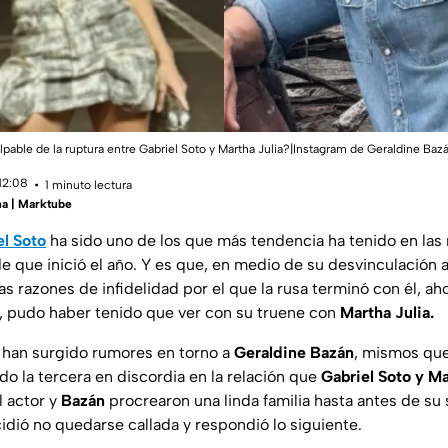
lpable de la ruptura entre Gabriel Soto y Martha Julia?|Instagram de Geraldine Bazá
12:08
1 minuto lectura
na | Marktube
el Soto
ha sido uno de los que más tendencia ha tenido en las 
 que inició el año. Y es que, en medio de su desvinculación
as razones de infidelidad por el que la rusa terminó con él, ah
, pudo haber tenido que ver con su truene con
Martha Julia.
s han surgido rumores en torno a
Geraldine Bazán
, mismos que
do la tercera en discordia en la relación que
Gabriel Soto y Ma
 actor y
Bazán
procrearon una linda familia hasta antes de su
idió no quedarse callada y respondió lo siguiente.