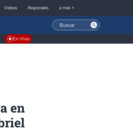
Regionales
Videos
a más +
En Vivo
ra en
briel