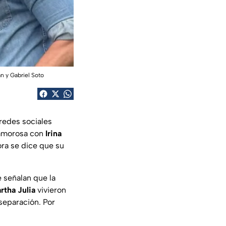
n y Gabriel Soto
redes sociales
 amorosa con
Irina
ora se dice que su
 señalan que la
rtha Julia
vivieron
 separación. Por