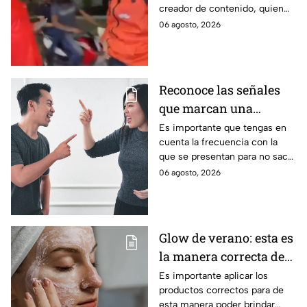
creador de contenido, quien
transmisión en vivo
estaba grabando un video en
06 agosto, 2026
vivo cuando dos hombres en
una moto le dispararon
directamente
Reconoce las señales
que marcan una
inminente ruptura en
Es importante que tengas en
cuenta la frecuencia con la
tu relación
que se presentan para no sacar
conclusiones apresuradas.
06 agosto, 2026
Glow de verano: esta es
la manera correcta de
limpiar cada tipo de
Es importante aplicar los
productos correctos para de
piel
esta manera poder brindar