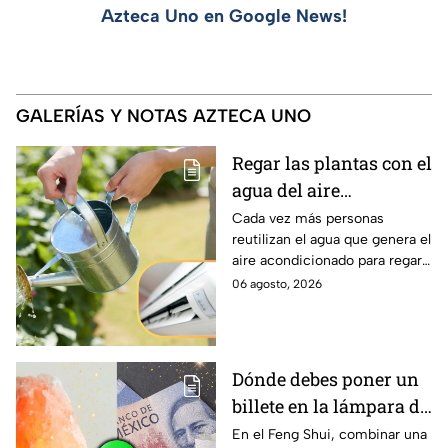
Azteca Uno en Google News!
GALERÍAS Y NOTAS AZTECA UNO
Regar las plantas con el
agua del aire
acondicionado: quiénes
Cada vez más personas
reutilizan el agua que genera el
lo hacen y para qué
aire acondicionado para regar
sirve
las plantas. Conocer sus
06 agosto, 2026
características y limitaciones
es clave para aprovechar este
recurso de forma segura.
Dónde debes poner un
billete en la lámpara de
sal para atraer la
En el Feng Shui, combinar una