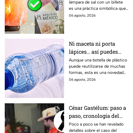
lámpara de sal con un billete
abundancia
es una práctica simbólica que
algunas personas utilizan para
06 agosto, 2026
representar la prosperidad.
Especialistas en esta filosofía
explican cuál es la forma
adecuada de hacerlo y qué
Ni maceta ni porta
significado tiene.
lápices... así puedes
reutilizar tu botella de
Aunque una botella de plástico
puede reutilizarse de muchas
plástico
formas, esta es una novedad
entre las opciones. Así puedes
06 agosto, 2026
convertirla en un mosquitero.
César Gastélum: paso a
paso, cronología del
asesinato del
Poco a poco se han revelado
detalles sobre el caso del
influencer en plena