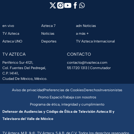
en vivo
Azteca 7
adn Noticias
TV Azteca
Noticias
a más +
Azteca UNO
Deportes
TV Azteca Internacional
TV AZTECA
CONTACTO
Periférico Sur 4121,
contacto@tvazteca.com
Col. Fuentes Del Pedregal,
55 1720 1313
| Conmutador
C.P. 14141,
Ciudad De México, México.
Aviso de privacidad
Preferencias de Cookies
Derechos
Inversionistas
Promo Espacio
Trabaja con nosotros
Programa de ética, integridad y cumplimiento
Defensor de Audiencias y Código de Ética de Televisión Azteca III y
Televisora del Valle de México
TV Azteca, M.R. & ©, TV Azteca, S.A.B. de C.V. Todos los derechos reservados,