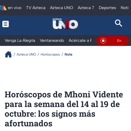
en vivo
TV Azteca
Azteca UNO
Azteca 7
Deportes
Notic
Venga La Alegría
Ventaneando
Acércate a Rocío
Al Extremo
En Vivo
Azteca UNO
Horóscopos
Nota
Horóscopos de Mhoni Vidente
para la semana del 14 al 19 de
octubre: los signos más
afortunados