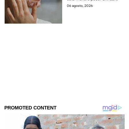
cuidados a tu rostro.
06 agosto, 2026