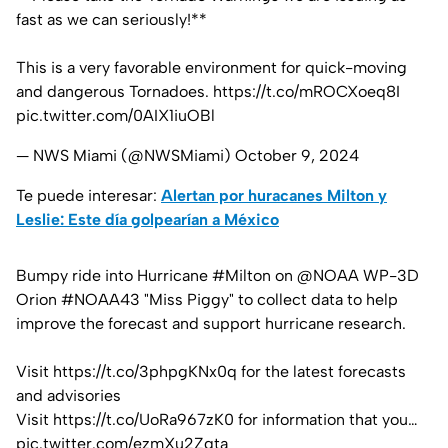
fast as we can seriously!**
This is a very favorable environment for quick-moving
and dangerous Tornadoes.
https://t.co/mROCXoeq8I
pic.twitter.com/0AIX1iuOBl
— NWS Miami (@NWSMiami)
October 9, 2024
Te puede interesar:
Alertan por huracanes Milton y
Leslie: Este día golpearían a México
Bumpy ride into Hurricane
#Milton
on
@NOAA
WP-3D
Orion
#NOAA43
"Miss Piggy" to collect data to help
improve the forecast and support hurricane research.
Visit
https://t.co/3phpgKNx0q
for the latest forecasts
and advisories
Visit
https://t.co/UoRa967zK0
for information that you…
pic.twitter.com/ezmXu2Zqta