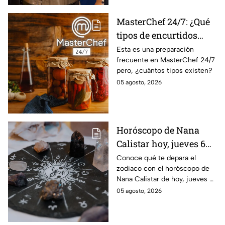
MasterChef 24/7: ¿Qué
tipos de encurtidos
hay?
Esta es una preparación
frecuente en MasterChef 24/7
pero, ¿cuántos tipos existen?
05 agosto, 2026
Horóscopo de Nana
Calistar hoy, jueves 6
de agosto: a estos
Conoce qué te depara el
zodiaco con el horóscopo de
signos se les abren las
Nana Calistar de hoy, jueves 6
puertas del dinero
de agosto. ¿Será dinero o
05 agosto, 2026
amor? ¡Sigue leyendo! Estas
son las predicciones.