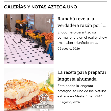
GALERÍAS Y NOTAS AZTECA UNO
Ramahá revela la
verdadera razón por la
que subió a Daniela al
El cocinero garantizó su
permanencia en el reality show
balcón de MasterChef
tras haber triunfado en la
24/7
pasada batalla por equipos
05 agosto, 2026
La receta para preparar
langosta ahumada
como en MasterChef
Esta noche la langosta
protagonizó uno de los platillos
24/7
estrella en MasterChef 24/7.
05 agosto, 2026