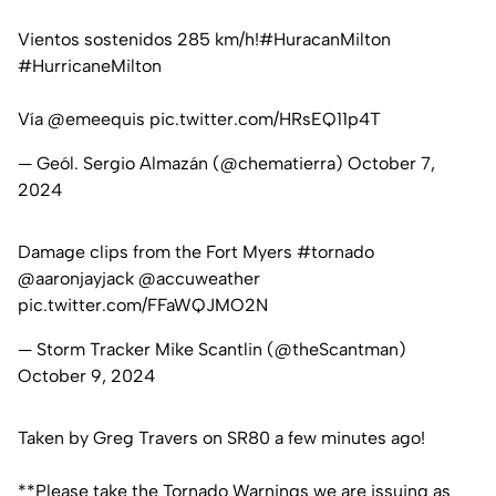
Vientos sostenidos 285 km/h!
#HuracanMilton
#HurricaneMilton
Vía
@emeequis
pic.twitter.com/HRsEQ11p4T
— Geól. Sergio Almazán (@chematierra)
October 7,
2024
Damage clips from the Fort Myers
#tornado
@aaronjayjack
@accuweather
pic.twitter.com/FFaWQJMO2N
— Storm Tracker Mike Scantlin (@theScantman)
October 9, 2024
Taken by Greg Travers on SR80 a few minutes ago!
**Please take the Tornado Warnings we are issuing as