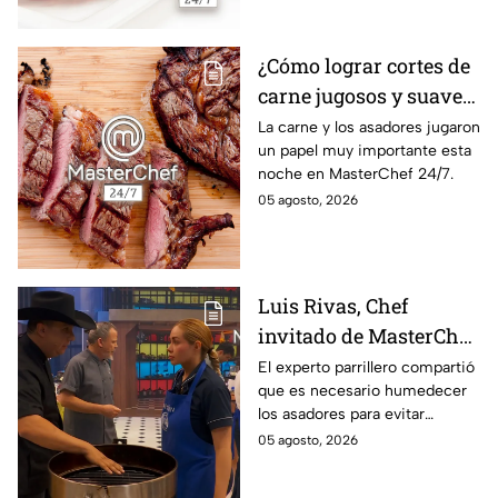
¿Cómo lograr cortes de
carne jugosos y suaves
al estilo MasterChef
La carne y los asadores jugaron
un papel muy importante esta
24/7?
noche en MasterChef 24/7.
05 agosto, 2026
Luis Rivas, Chef
invitado de MasterChef
24/7 destaca la
El experto parrillero compartió
que es necesario humedecer
importancia del agua
los asadores para evitar
para la preparación de
accidentes
05 agosto, 2026
cualquier asado