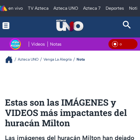
en vivo
TV Azteca
Azteca UNO
Azteca 7
Deportes
Notic
Videos
Notas
En Vi
Azteca UNO
Venga La Alegría
Nota
Estas son las IMÁGENES y
VIDEOS más impactantes del
huracán Milton
Las imágenes del huracán Milton han dejado