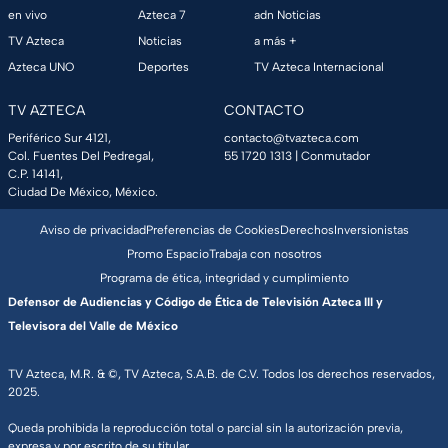
en vivo
Azteca 7
adn Noticias
TV Azteca
Noticias
a más +
Azteca UNO
Deportes
TV Azteca Internacional
TV AZTECA
CONTACTO
Periférico Sur 4121,
contacto@tvazteca.com
Col. Fuentes Del Pedregal,
55 1720 1313
| Conmutador
C.P. 14141,
Ciudad De México, México.
Aviso de privacidad
Preferencias de Cookies
Derechos
Inversionistas
Promo Espacio
Trabaja con nosotros
Programa de ética, integridad y cumplimiento
Defensor de Audiencias y Código de Ética de Televisión Azteca III y
Televisora del Valle de México
TV Azteca, M.R. & ©, TV Azteca, S.A.B. de C.V. Todos los derechos reservados,
2025.
Queda prohibida la reproducción total o parcial sin la autorización previa,
expresa y por escrito de su titular.