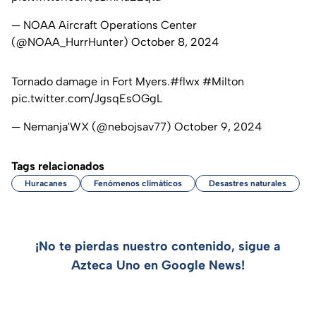
— NOAA Aircraft Operations Center
(@NOAA_HurrHunter)
October 8, 2024
Tornado damage in Fort Myers.
#flwx
#Milton
pic.twitter.com/JgsqEsOGgL
— Nemanja'WX (@nebojsav77)
October 9, 2024
Tags relacionados
Huracanes
Fenómenos climáticos
Desastres naturales
¡No te pierdas nuestro contenido, sigue a
Azteca Uno en Google News!