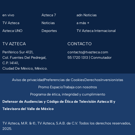
en vivo
Azteca 7
adn Noticias
TV Azteca
Noticias
a más +
Azteca UNO
Deportes
TV Azteca Internacional
TV AZTECA
CONTACTO
Periférico Sur 4121,
contacto@tvazteca.com
Col. Fuentes Del Pedregal,
55 1720 1313
| Conmutador
C.P. 14141,
Ciudad De México, México.
Aviso de privacidad
Preferencias de Cookies
Derechos
Inversionistas
Promo Espacio
Trabaja con nosotros
Programa de ética, integridad y cumplimiento
Defensor de Audiencias y Código de Ética de Televisión Azteca III y
Televisora del Valle de México
TV Azteca, M.R. & ©, TV Azteca, S.A.B. de C.V. Todos los derechos reservados,
2025.