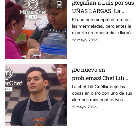
¡Regañan a Luis por sus
UÑAS LARGAS! La
maestra Lili Cuéllar le
El cocinero aceptó el reto de
las mermeladas, pero antes la
pide limpieza en el reto
experta en repostería le llamó
de mermeladas
la atención de forma
26 mayo, 2026
contundente
¡De nuevo en
problemas! Chef Lili
Cuéllar REGAÑA a
La chef Lili Cuéllar dejó las
cosas en claro con uno de sus
Lancer en masterclass
alumnos más conflictivos
de MasterChef 24/7 y le
21 mayo, 2026
pide obedecer