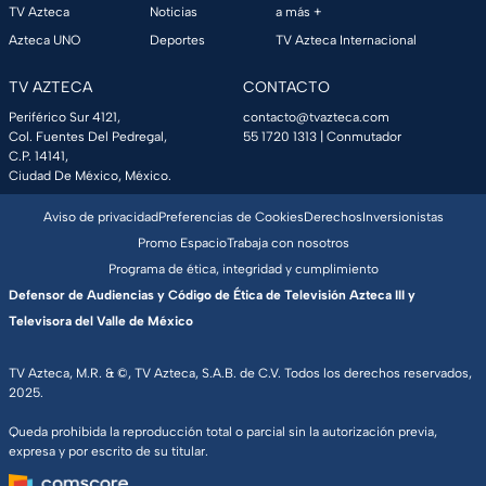
TV Azteca
Noticias
a más +
Azteca UNO
Deportes
TV Azteca Internacional
TV AZTECA
CONTACTO
Periférico Sur 4121,
contacto@tvazteca.com
Col. Fuentes Del Pedregal,
55 1720 1313
| Conmutador
C.P. 14141,
Ciudad De México, México.
Aviso de privacidad
Preferencias de Cookies
Derechos
Inversionistas
Promo Espacio
Trabaja con nosotros
Programa de ética, integridad y cumplimiento
Defensor de Audiencias y Código de Ética de Televisión Azteca III y
Televisora del Valle de México
TV Azteca, M.R. & ©, TV Azteca, S.A.B. de C.V. Todos los derechos reservados,
2025.
Queda prohibida la reproducción total o parcial sin la autorización previa,
expresa y por escrito de su titular.