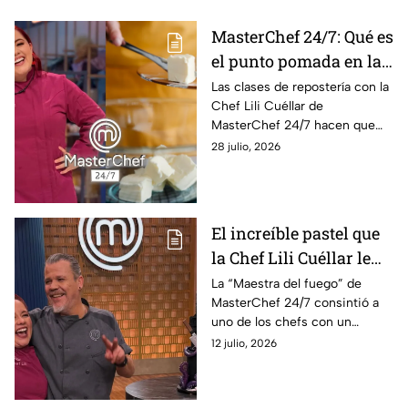
MasterChef 24/7: Qué es
el punto pomada en la
mantequilla y por qué
Las clases de repostería con la
Chef Lili Cuéllar de
es el favorito de la Chef
MasterChef 24/7 hacen que
Lili Cuéllar
los cocineros aprendan
28 julio, 2026
términos nuevos, como el
punto pomada de la
mantequilla.
El increíble pastel que
la Chef Lili Cuéllar le
preparó a Poncho
La “Maestra del fuego” de
MasterChef 24/7 consintió a
Cadena de MasterChef
uno de los chefs con un
24/7 por su
increíble trabajo de repostería
12 julio, 2026
cumpleaños (FOTOS)
que lo dejó fascinado y no
dudó en presumirlo.