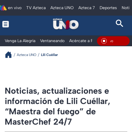
en vivo
TV Azteca
Azteca UNO
Azteca 7
Deportes
Notic
Venga La Alegría
Ventaneando
Acércate a Rocío
Al Extremo
En Vi
Azteca UNO
Lili Cuéllar
Noticias, actualizaciones e
información de Lili Cuéllar,
“Maestra del fuego” de
MasterChef 24/7