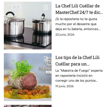
La Chef Lili Cuéllar de
MasterChef 24/7 te dice
cómo evitar que el
¡Si la repostería no te gusta
mucho por el desastre que
dulce de leche se quede
deja en tu batería, entonces
PEGADO en la olla
estos consejos de una experta
23 junio, 2026
te interesan!
Los tips de la Chef Lili
Cuéllar para un
emplatado perfecto,
La “Maestra de Fuego” experta
en repostería insistió en
¡haz que tus recetas se
corregir uno de los puntos
vean de alta cocina!
débiles de los cocineros
19 junio, 2026