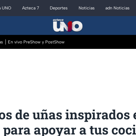
a UNO
Azteca 7
Deportes
Noticias
adn Noticias
as
En vivo PreShow y PostShow
os de uñas inspirados 
 para apoyar a tus coc