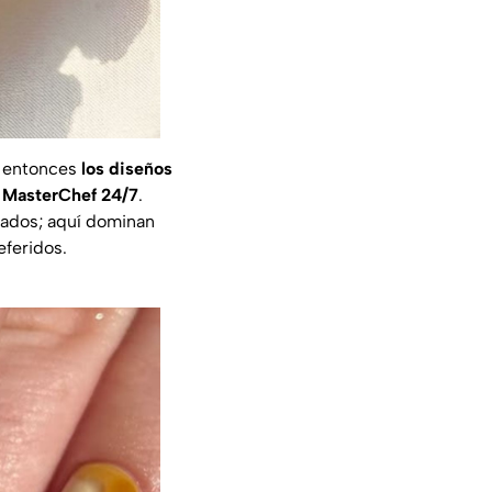
, entonces
los diseños
e MasterChef 24/7
.
zados; aquí dominan
eferidos.