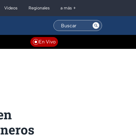
Regionales
Videos
a más +
En Vivo
en
ineros