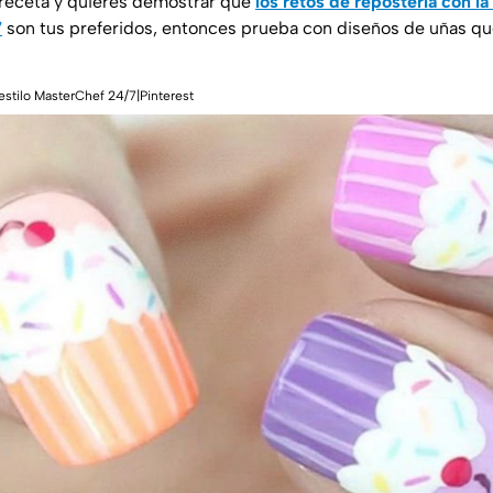
 receta y quieres demostrar que
los retos de repostería con la
7
son tus preferidos, entonces prueba con diseños de uñas qu
estilo MasterChef 24/7|Pinterest