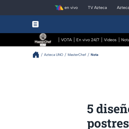
en vivo
TV Azteca
Aztec
VOTA
En vivo 24/7
Videos
Not
Azteca UNO
MasterChef
Nota
5 diseñ
postres