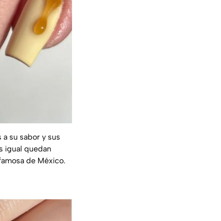
 a su sabor y sus
os igual quedan
 famosa de México.