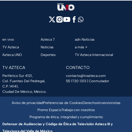
en vivo
Azteca 7
adn Noticias
TV Azteca
Noticias
a más +
Azteca UNO
Deportes
TV Azteca Internacional
TV AZTECA
CONTACTO
Periférico Sur 4121,
contacto@tvazteca.com
Col. Fuentes Del Pedregal,
55 1720 1313
| Conmutador
C.P. 14141,
Ciudad De México, México.
Aviso de privacidad
Preferencias de Cookies
Derechos
Inversionistas
Promo Espacio
Trabaja con nosotros
Programa de ética, integridad y cumplimiento
Defensor de Audiencias y Código de Ética de Televisión Azteca III y
Televisora del Valle de México