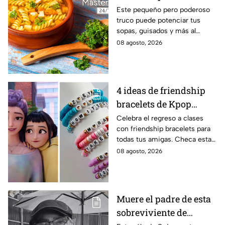
de las abuelas para
Este pequeño pero poderoso
truco puede potenciar tus
darle sabor extra al
sopas, guisados y más al
caldillo
máximo.
08 agosto, 2026
4 ideas de friendship
bracelets de Kpop
Demon Hunters para
Celebra el regreso a clases
con friendship bracelets para
intercambiar con tus
todas tus amigas. Checa estas
mejores amigas este
4 ideas inspiradas en Kpop
08 agosto, 2026
regreso a clases
Demon Hunters que seguro les
encantará.
Muere el padre de esta
sobreviviente de