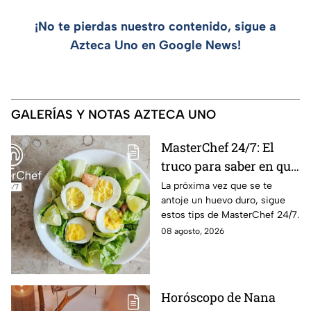
¡No te pierdas nuestro contenido, sigue a
Azteca Uno en Google News!
GALERÍAS Y NOTAS AZTECA UNO
MasterChef 24/7: El
truco para saber en qué
momento está listo un
La próxima vez que se te
antoje un huevo duro, sigue
huevo cocido
estos tips de MasterChef 24/7.
08 agosto, 2026
Horóscopo de Nana