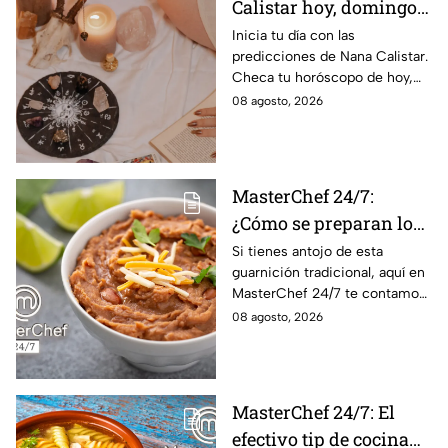
Calistar hoy, domingo 9
de agosto: estos signos
Inicia tu día con las
predicciones de Nana Calistar.
tendrán ingresos extra
Checa tu horóscopo de hoy,
domingo 9 de agosto, y
08 agosto, 2026
conoce el mensaje de los
astros para los 12 signos.
MasterChef 24/7:
¿Cómo se preparan los
frijoles puercos estilo
Si tienes antojo de esta
guarnición tradicional, aquí en
Sonora?
MasterChef 24/7 te contamos
la receta.
08 agosto, 2026
MasterChef 24/7: El
efectivo tip de cocina