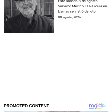
Survivor México La
Este sábado 8 de agosto
Survivor México La Reliquia en
Reliquia en Llamas
Llamas se vistió de luto.
08 agosto, 2026