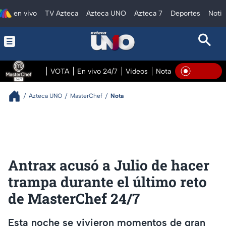
en vivo
TV Azteca
Azteca UNO
Azteca 7
Deportes
Notic
VOTA
En vivo 24/7
Videos
Notas
En vivo Pre
En Viv
Azteca UNO
MasterChef
Nota
Antrax acusó a Julio de hacer
trampa durante el último reto
de MasterChef 24/7
Esta noche se vivieron momentos de gran