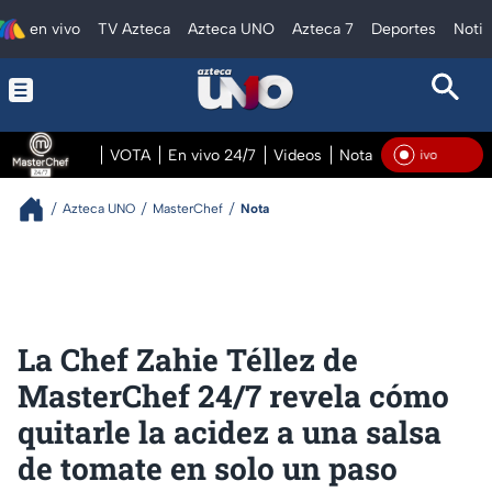
en vivo
TV Azteca
Azteca UNO
Azteca 7
Deportes
Notic
VOTA
En vivo 24/7
Videos
Notas
En vivo Pre
En V
Azteca UNO
MasterChef
Nota
La Chef Zahie Téllez de
MasterChef 24/7 revela cómo
quitarle la acidez a una salsa
de tomate en solo un paso