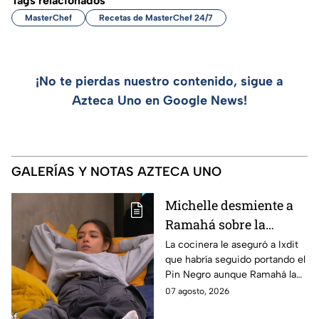
Tags relacionados
MasterChef
Recetas de MasterChef 24/7
¡No te pierdas nuestro contenido, sigue a
Azteca Uno en Google News!
GALERÍAS Y NOTAS AZTECA UNO
Michelle desmiente a
Ramahá sobre la
designación del Pin
La cocinera le aseguró a Ixdit
que habría seguido portando el
Negro a un integrante
Pin Negro aunque Ramahá la
de las "Divas" en
hubiera subido al balcón
07 agosto, 2026
MasterChef 24/7