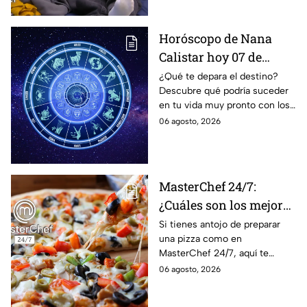
Horóscopo de Nana
Calistar hoy 07 de
agosto; estos signos
¿Qué te depara el destino?
Descubre qué podría suceder
podrían dejar de estar
en tu vida muy pronto con los
solteros más pronto de
horóscopos de Nana Calistar;
06 agosto, 2026
lo que imaginan y
tendrás toda la información
recibir propuestas
para afrontar el futuro.
laborales
MasterChef 24/7:
¿Cuáles son los mejores
quesos para preparar
Si tienes antojo de preparar
una pizza como en
pizza en casa?
MasterChef 24/7, aquí te
contamos todo lo que debes
06 agosto, 2026
saber antes de poner manos
en la masa.