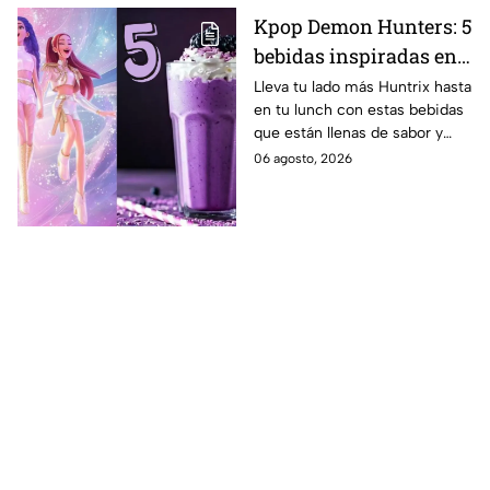
Kpop Demon Hunters: 5
bebidas inspiradas en
las guerreras Huntrix
Lleva tu lado más Huntrix hasta
en tu lunch con estas bebidas
para llevar a la escuela
que están llenas de sabor y
este regreso a clases
frescura.
06 agosto, 2026
2026; son saludables y
deliciosas