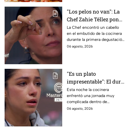
"Los pelos no van": La
Chef Zahie Téllez pone
en evidencia a Carmen
La Chef encontró un cabello
en el embutido de la cocinera
en la gala de mandiles
durante la primera degustación
negros de MasterChef
de la noche
06 agosto, 2026
24/7
"Es un plato
impresentable": El duro
regaño que hizo llorar a
Esta noche la cocinera
enfrentó una jornada muy
Michelle dentro de
complicada dentro de
MasterChef 24/7
MasterChef 24/7.
06 agosto, 2026