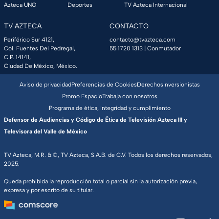
Azteca UNO
Deportes
TV Azteca Internacional
TV AZTECA
CONTACTO
Periférico Sur 4121,
contacto@tvazteca.com
Col. Fuentes Del Pedregal,
55 1720 1313
| Conmutador
C.P. 14141,
Ciudad De México, México.
Aviso de privacidad
Preferencias de Cookies
Derechos
Inversionistas
Promo Espacio
Trabaja con nosotros
Programa de ética, integridad y cumplimiento
Defensor de Audiencias y Código de Ética de Televisión Azteca III y
Televisora del Valle de México
TV Azteca, M.R. & ©, TV Azteca, S.A.B. de C.V. Todos los derechos reservados,
2025.
Queda prohibida la reproducción total o parcial sin la autorización previa,
expresa y por escrito de su titular.