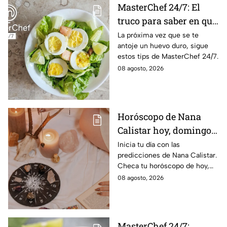
MasterChef 24/7: El
truco para saber en qué
momento está listo un
La próxima vez que se te
antoje un huevo duro, sigue
huevo cocido
estos tips de MasterChef 24/7.
08 agosto, 2026
Horóscopo de Nana
Calistar hoy, domingo 9
de agosto: estos signos
Inicia tu día con las
predicciones de Nana Calistar.
tendrán ingresos extra
Checa tu horóscopo de hoy,
domingo 9 de agosto, y
08 agosto, 2026
conoce el mensaje de los
astros para los 12 signos.
MasterChef 24/7: