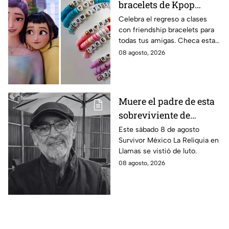
bracelets de Kpop
Demon Hunters para
Celebra el regreso a clases
con friendship bracelets para
intercambiar con tus
todas tus amigas. Checa estas
mejores amigas este
4 ideas inspiradas en Kpop
08 agosto, 2026
regreso a clases
Demon Hunters que seguro les
encantará.
Muere el padre de esta
sobreviviente de
Survivor México La
Este sábado 8 de agosto
Survivor México La Reliquia en
Reliquia en Llamas
Llamas se vistió de luto.
08 agosto, 2026