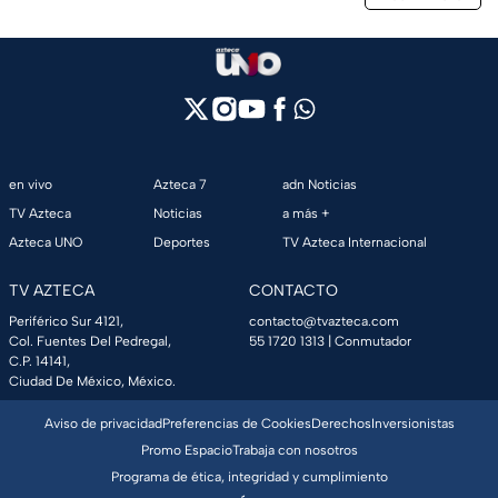
en vivo
Azteca 7
adn Noticias
TV Azteca
Noticias
a más +
Azteca UNO
Deportes
TV Azteca Internacional
TV AZTECA
CONTACTO
Periférico Sur 4121,
contacto@tvazteca.com
Col. Fuentes Del Pedregal,
55 1720 1313
| Conmutador
C.P. 14141,
Ciudad De México, México.
Aviso de privacidad
Preferencias de Cookies
Derechos
Inversionistas
Promo Espacio
Trabaja con nosotros
Programa de ética, integridad y cumplimiento