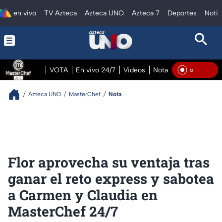
en vivo
TV Azteca
Azteca UNO
Azteca 7
Deportes
Notic
VOTA
En vivo 24/7
Videos
Notas
En vivo Pre
En Vi
Azteca UNO
MasterChef
Nota
Flor aprovecha su ventaja tras
ganar el reto express y sabotea
a Carmen y Claudia en
MasterChef 24/7