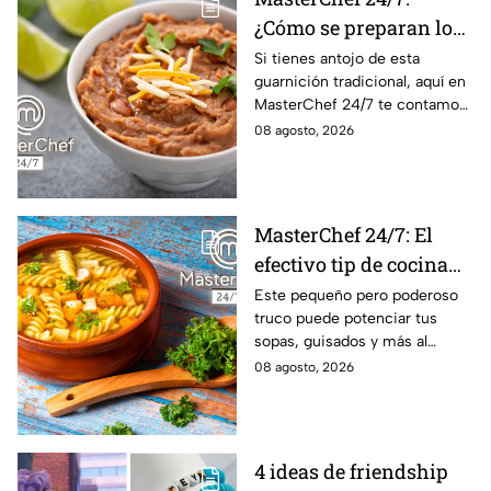
¿Cómo se preparan los
frijoles puercos estilo
Si tienes antojo de esta
guarnición tradicional, aquí en
Sonora?
MasterChef 24/7 te contamos
la receta.
08 agosto, 2026
MasterChef 24/7: El
efectivo tip de cocina
de las abuelas para
Este pequeño pero poderoso
truco puede potenciar tus
darle sabor extra al
sopas, guisados y más al
caldillo
máximo.
08 agosto, 2026
4 ideas de friendship