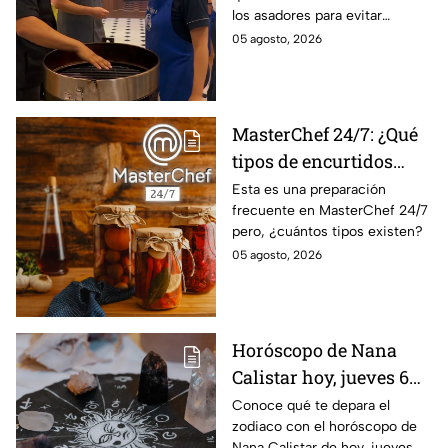
los asadores para evitar
para la preparación de
accidentes
05 agosto, 2026
cualquier asado
MasterChef 24/7: ¿Qué
tipos de encurtidos
hay?
Esta es una preparación
frecuente en MasterChef 24/7
pero, ¿cuántos tipos existen?
05 agosto, 2026
Horóscopo de Nana
Calistar hoy, jueves 6
de agosto: a estos
Conoce qué te depara el
zodiaco con el horóscopo de
signos se les abren las
Nana Calistar de hoy, jueves 6