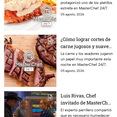
protagonizó uno de los platillos
24/7
estrella en MasterChef 24/7.
05 agosto, 2026
¿Cómo lograr cortes de
carne jugosos y suaves
al estilo MasterChef
La carne y los asadores jugaron
un papel muy importante esta
24/7?
noche en MasterChef 24/7.
05 agosto, 2026
Luis Rivas, Chef
invitado de MasterChef
24/7 destaca la
El experto parrillero compartió
que es necesario humedecer
importancia del agua