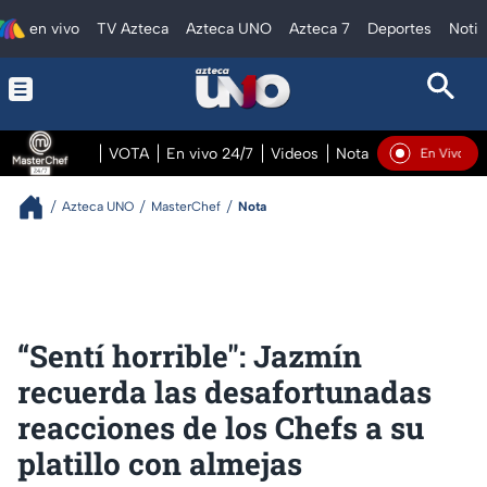
en vivo
TV Azteca
Azteca UNO
Azteca 7
Deportes
Notic
VOTA
En vivo 24/7
Videos
Notas
En vivo Pre
En Vivo
Azteca UNO
MasterChef
Nota
“Sentí horrible": Jazmín
recuerda las desafortunadas
reacciones de los Chefs a su
platillo con almejas