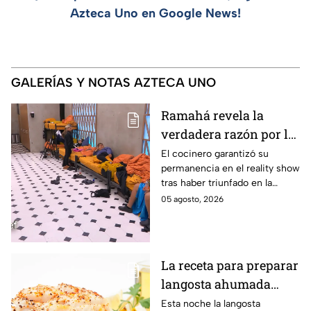
Azteca Uno en Google News!
GALERÍAS Y NOTAS AZTECA UNO
Ramahá revela la
verdadera razón por la
que subió a Daniela al
El cocinero garantizó su
permanencia en el reality show
balcón de MasterChef
tras haber triunfado en la
24/7
pasada batalla por equipos
05 agosto, 2026
La receta para preparar
langosta ahumada
como en MasterChef
Esta noche la langosta