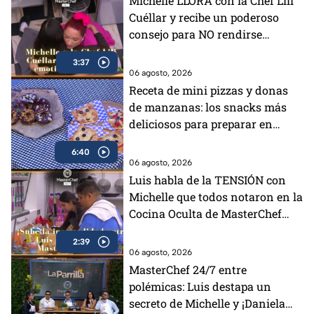
Michelle LLORA con la Chef Lili
Cuéllar y recibe un poderoso
consejo para NO rendirse
(VIDEO)
3:37
06 agosto, 2026
Receta de mini pizzas y donas
de manzanas: los snacks más
deliciosos para preparar en
vacaciones
6:40
06 agosto, 2026
Luis habla de la TENSIÓN con
Michelle que todos notaron en la
Cocina Oculta de MasterChef
24/7 (VIDEO)
2:39
06 agosto, 2026
MasterChef 24/7 entre
polémicas: Luis destapa un
secreto de Michelle y ¡Daniela